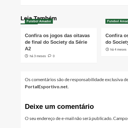
Leia Também
Futebol Amador
Futebol Ama
Confira os jogos das oitavas
Confira o
de final do Society da Série
do Societ
A2
há 4 meses
há 3 meses
0
Os comentários são de responsabilidade exclusiva de
PortalEsportivo.net
.
Deixe um comentário
O seu endereço de e-mail não será publicado.
Campos