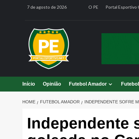
Skip
7 de agosto de 2026
O PE
Portal Esportivo 
to
content
Início
Opinião
Futebol Amador
Futebo
HOME
FUTEBOL AMADOR
INDEPENDENTE SOFRE M
Independente 