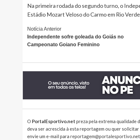
Na primeira rodada do segundo turno, o Indepe
Estádio Mozart Veloso do Carmo em Rio Verde
Continue
Notícia Anterior
Independente sofre goleada do Goiás no
Lendo
Campeonato Goiano Feminino
O
PortalEsportivo.net
preza pela extrema qualidade d
deva ser acrescida à esta reportagem ou quer solicita
envie um e-mail para
reportagem@portalesportivo.net