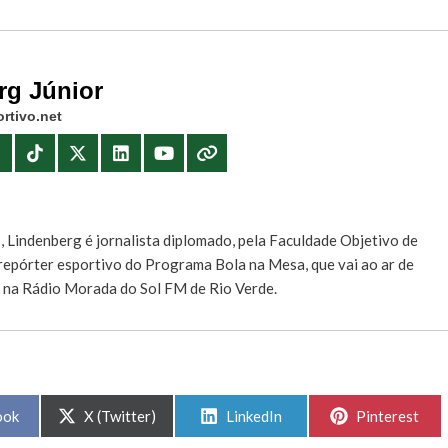
rg Júnior
rtivo.net
E
, Lindenberg é jornalista diplomado, pela Faculdade Objetivo de
e repórter esportivo do Programa Bola na Mesa, que vai ao ar de
, na Rádio Morada do Sol FM de Rio Verde.
Share
Share
Share
ook
X (Twitter)
LinkedIn
Pinterest
on
on
on