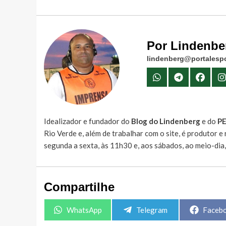
Por Lindenbe
lindenberg@portalespo
Idealizador e fundador do
Blog do Lindenberg
e do
P
Rio Verde e, além de trabalhar com o site, é produtor 
segunda a sexta, às 11h30 e, aos sábados, ao meio-dia
Compartilhe
Share
Share
Share
WhatsApp
Telegram
Faceb
on
on
on