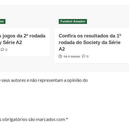
dor
Futebol Amador
s jogos da 2ª rodada
Confira os resultados da 1ª
y Série A2
rodada do Society da Série
A2
0
há 4 meses
0
 seus autores e não representam a opinião do
 obrigatórios são marcados com
*