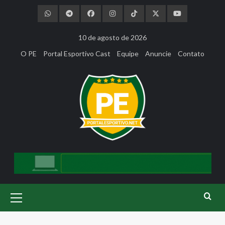
Skip
to
content
10 de agosto de 2026
O PE
Portal Esportivo Cast
Equipe
Anuncie
Contato
Primary
Menu