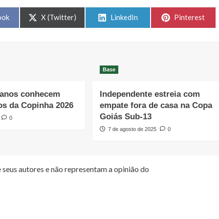
Share
Share
Share
ook
X (Twitter)
LinkedIn
Pinterest
on
on
on
Base
ianos conhecem
Independente estreia com
os da Copinha 2026
empate fora de casa na Copa
Goiás Sub-13
0
7 de agosto de 2025
0
 seus autores e não representam a opinião do