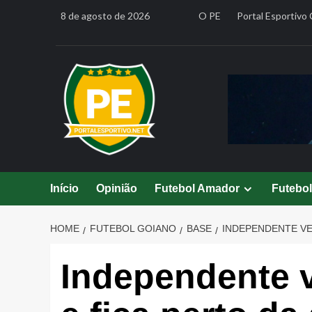
Skip
8 de agosto de 2026
O PE
Portal Esportivo 
to
content
Início
Opinião
Futebol Amador
Futebo
HOME
FUTEBOL GOIANO
BASE
INDEPENDENTE VEN
Independente v