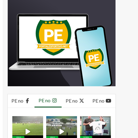
PE no
PE no
PE no
PE no