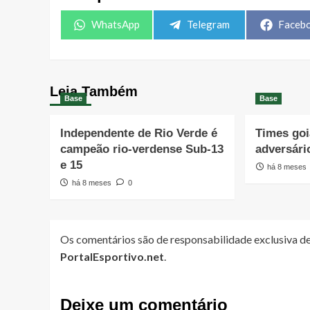
Share
Share
Share
WhatsApp
Telegram
Faceb
on
on
on
Leia Também
Base
Base
Independente de Rio Verde é
Times go
campeão rio-verdense Sub-13
adversári
e 15
há 8 meses
há 8 meses
0
Os comentários são de responsabilidade exclusiva de
PortalEsportivo.net
.
Deixe um comentário