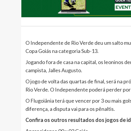
O Independente de Rio Verde deu um salto mui
Copa Goiás na categoria Sub-13.
Jogando fora de casa na capital, os leoninos d
campista, Jalles Augusto.
O jogo de volta das quartas de final, será na p
Rio Verde. O Independente poderá perder por a
O Flugoiânia terá que vencer por 3 ou mais gols
diferença, a disputa vai para os pênaltis.
Confira os outros resultados dos jogos de id
Aparecidense 00 x 02 Goiás