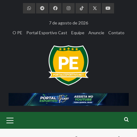
Skip
to
content
7 de agosto de 2026
O PE
Portal Esportivo Cast
Equipe
Anuncie
Contato
Primary
Menu