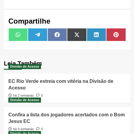
Compartilhe
Share
Share
Share
Share
Share
Share
WhatsApp
Telegram
Facebook
X
LinkedIn
Pintere
on
on
on
on
on
on
(Twitter)
Leia Também
Divisão de Acesso
EC Rio Verde estreia com vitória na Divisão de
Acesso
há 2 semanas
0
Divisão de Acesso
Confira a lista dos jogadores acertados com o Bom
Jesus EC
há 4 semanas
0
Divisão de Acesso