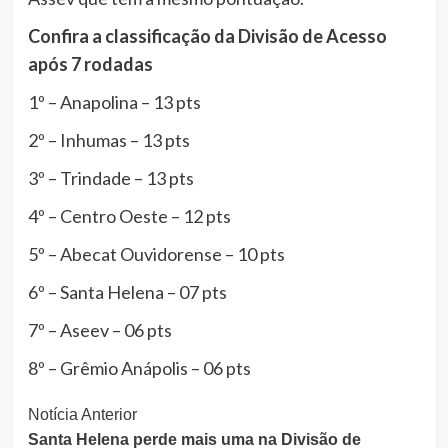
Confira a classificação da Divisão de Acesso
após 7 rodadas
1º – Anapolina – 13 pts
2º – Inhumas – 13 pts
3º – Trindade – 13 pts
4º – Centro Oeste – 12 pts
5º – Abecat Ouvidorense – 10 pts
6º – Santa Helena – 07 pts
7º – Aseev – 06 pts
8º – Grêmio Anápolis – 06 pts
Continue
Notícia Anterior
Santa Helena perde mais uma na Divisão de