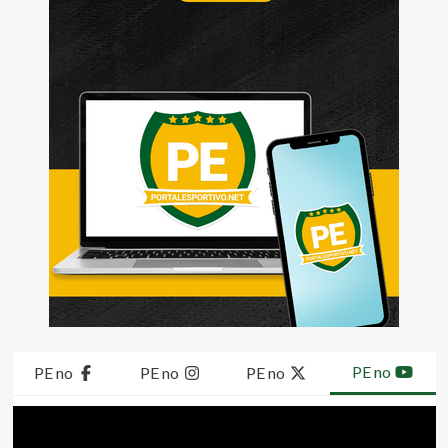
PE no
PE no
PE no
PE no