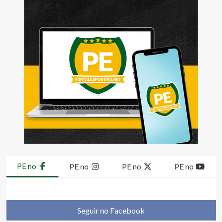
PE no
PE no
PE no
PE no
Seguir no Facebook