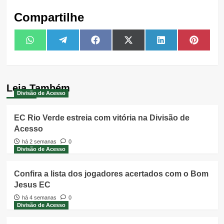
Compartilhe
Share
Share
Share
Share
Share
Share
WhatsApp
Telegram
Facebook
X
LinkedIn
Pintere
on
on
on
on
on
on
(Twitter)
Leia Também
Divisão de Acesso
EC Rio Verde estreia com vitória na Divisão de
Acesso
há 2 semanas
0
Divisão de Acesso
Confira a lista dos jogadores acertados com o Bom
Jesus EC
há 4 semanas
0
Divisão de Acesso