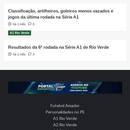
Classificação, artilheiros, goleiros menos vazados e
jogos da última rodada na Série A1
há 1 mês
0
A1 Rio Verde
Resultados da 6ª rodada na Série A1 de Rio Verde
há 1 mês
0
Futebol Amador
Personalidades no PE
A1 Rio Verde
A2 Rio Verde