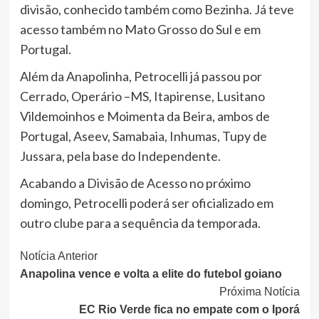
divisão, conhecido também como Bezinha. Já teve
acesso também no Mato Grosso do Sul e em
Portugal.
Além da Anapolinha, Petrocelli já passou por
Cerrado, Operário –MS, Itapirense, Lusitano
Vildemoinhos e Moimenta da Beira, ambos de
Portugal, Aseev, Samabaia, Inhumas, Tupy de
Jussara, pela base do Independente.
Acabando a Divisão de Acesso no próximo
domingo, Petrocelli poderá ser oficializado em
outro clube para a sequência da temporada.
Continue
Notícia Anterior
Anapolina vence e volta a elite do futebol goiano
Lendo
Próxima Notícia
EC Rio Verde fica no empate com o Iporá