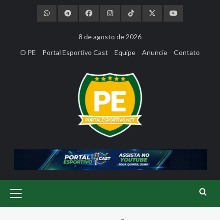
Skip
to
content
8 de agosto de 2026
O PE
Portal Esportivo Cast
Equipe
Anuncie
Contato
Primary
Menu