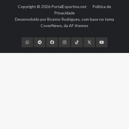
Copyright © 2026
PortalEsportivo.net
Política de
Privacidade
Desenvolvido por
Brunno Rodrigues
, com base no tema
CoverNews
, da
AF themes