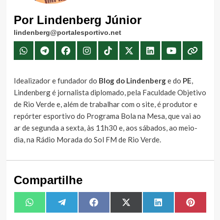
Por Lindenberg Júnior
lindenberg@portalesportivo.net
Idealizador e fundador do
Blog do Lindenberg
e do
PE
,
Lindenberg é jornalista diplomado, pela Faculdade Objetivo
de Rio Verde e, além de trabalhar com o site, é produtor e
repórter esportivo do Programa Bola na Mesa, que vai ao
ar de segunda a sexta, às 11h30 e, aos sábados, ao meio-
dia, na Rádio Morada do Sol FM de Rio Verde.
Compartilhe
Share
Share
Share
Share
Share
Share
WhatsApp
Telegram
Facebook
X
LinkedIn
Pintere
on
on
on
on
on
on
(Twitter)