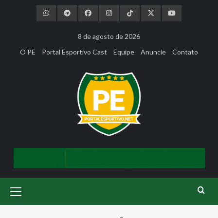
Skip
to
content
8 de agosto de 2026
O PE
Portal Esportivo Cast
Equipe
Anuncie
Contato
Primary
Menu