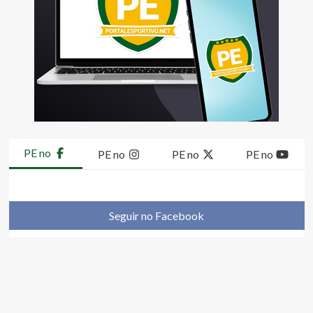
PE no
PE no
PE no
PE no
Seguir no Facebook