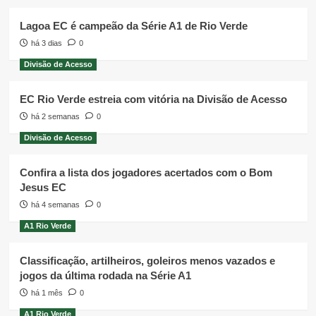
Lagoa EC é campeão da Série A1 de Rio Verde
há 3 dias
0
Divisão de Acesso
EC Rio Verde estreia com vitória na Divisão de Acesso
há 2 semanas
0
Divisão de Acesso
Confira a lista dos jogadores acertados com o Bom
Jesus EC
há 4 semanas
0
A1 Rio Verde
Classificação, artilheiros, goleiros menos vazados e
jogos da última rodada na Série A1
há 1 mês
0
A1 Rio Verde