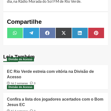
dia, na Rádio Morada do Sol FM de Rio Verde.
Compartilhe
Share
Share
Share
Share
Share
Share
WhatsApp
Telegram
Facebook
X
LinkedIn
Pintere
on
on
on
on
on
on
(Twitter)
Leia Também
Divisão de Acesso
EC Rio Verde estreia com vitória na Divisão de
Acesso
há 2 semanas
0
Divisão de Acesso
Confira a lista dos jogadores acertados com o Bom
Jesus EC