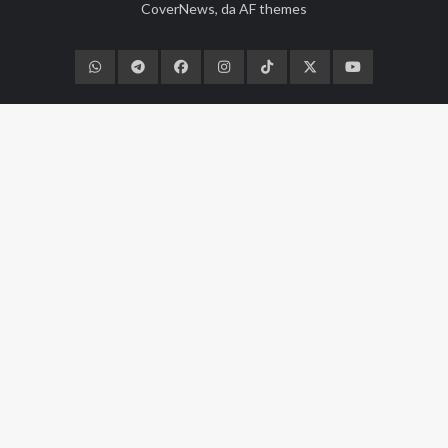
CoverNews
, da
AF themes