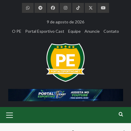
Skip
to
content
9 de agosto de 2026
O PE
Portal Esportivo Cast
Equipe
Anuncie
Contato
Primary
Menu