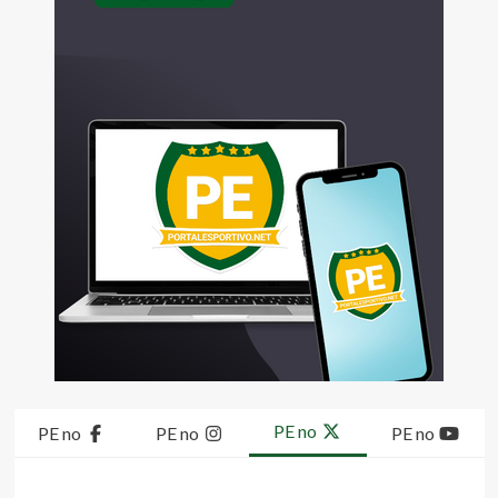
PE no
PE no
PE no
PE no