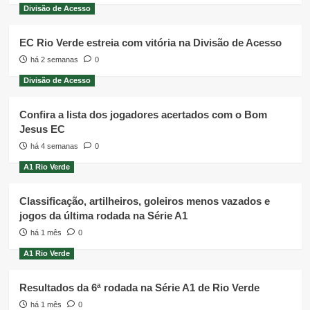
Divisão de Acesso
EC Rio Verde estreia com vitória na Divisão de Acesso
há 2 semanas
0
Divisão de Acesso
Confira a lista dos jogadores acertados com o Bom
Jesus EC
há 4 semanas
0
A1 Rio Verde
Classificação, artilheiros, goleiros menos vazados e
jogos da última rodada na Série A1
há 1 mês
0
A1 Rio Verde
Resultados da 6ª rodada na Série A1 de Rio Verde
há 1 mês
0