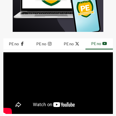
PE no
PE no
PE no
PE no