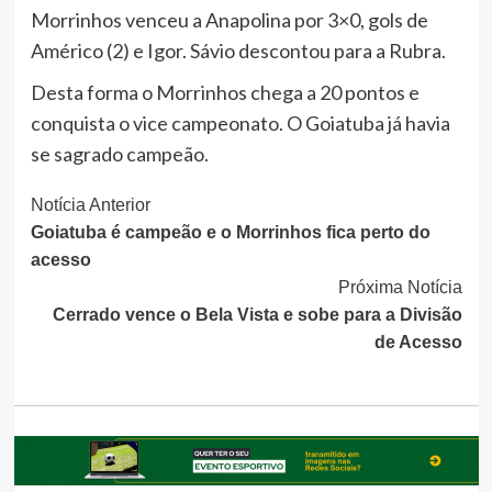
Morrinhos venceu a Anapolina por 3×0, gols de
Américo (2) e Igor. Sávio descontou para a Rubra.
Desta forma o Morrinhos chega a 20 pontos e
conquista o vice campeonato. O Goiatuba já havia
se sagrado campeão.
Continue
Notícia Anterior
Goiatuba é campeão e o Morrinhos fica perto do
Lendo
acesso
Próxima Notícia
Cerrado vence o Bela Vista e sobe para a Divisão
de Acesso