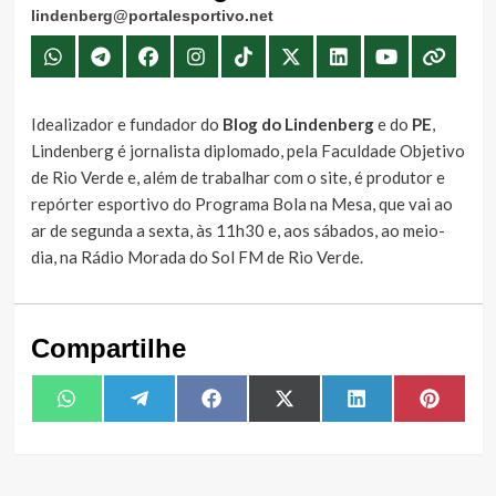
lindenberg@portalesportivo.net
Idealizador e fundador do
Blog do Lindenberg
e do
PE
,
Lindenberg é jornalista diplomado, pela Faculdade Objetivo
de Rio Verde e, além de trabalhar com o site, é produtor e
repórter esportivo do Programa Bola na Mesa, que vai ao
ar de segunda a sexta, às 11h30 e, aos sábados, ao meio-
dia, na Rádio Morada do Sol FM de Rio Verde.
Compartilhe
Share
Share
Share
Share
Share
Share
WhatsApp
Telegram
Facebook
X
LinkedIn
Pintere
on
on
on
on
on
on
(Twitter)