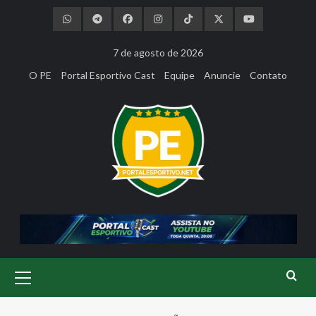
Skip
to
content
7 de agosto de 2026
O PE
Portal Esportivo Cast
Equipe
Anuncie
Contato
Primary
Menu