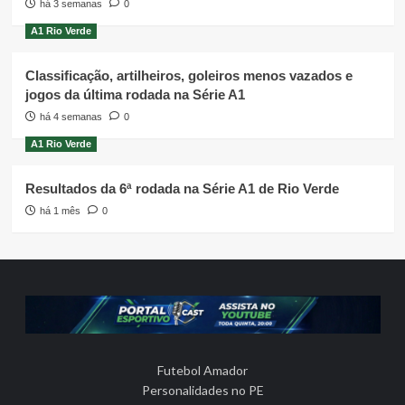
há 3 semanas
0
A1 Rio Verde
Classificação, artilheiros, goleiros menos vazados e
jogos da última rodada na Série A1
há 4 semanas
0
A1 Rio Verde
Resultados da 6ª rodada na Série A1 de Rio Verde
há 1 mês
0
Futebol Amador
Personalidades no PE