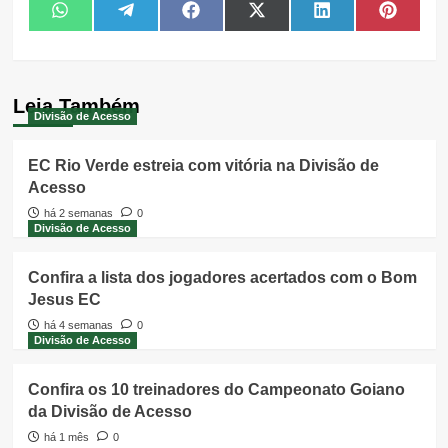
Share
Share
Share
Share
Share
Share
WhatsApp
Telegram
Facebook
X
LinkedIn
Pintere
on
on
on
on
on
on
(Twitter)
Leia Também
Divisão de Acesso
EC Rio Verde estreia com vitória na Divisão de
Acesso
há 2 semanas
0
Divisão de Acesso
Confira a lista dos jogadores acertados com o Bom
Jesus EC
há 4 semanas
0
Divisão de Acesso
Confira os 10 treinadores do Campeonato Goiano
da Divisão de Acesso
há 1 mês
0