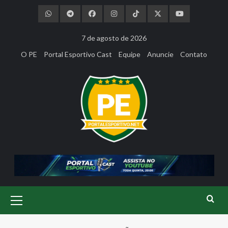
Skip
to
content
7 de agosto de 2026
O PE
Portal Esportivo Cast
Equipe
Anuncie
Contato
Primary
Menu