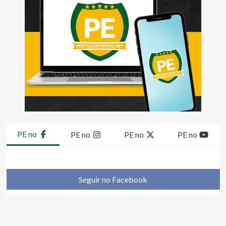
PE no
PE no
PE no
PE no
Seguir no Facebook