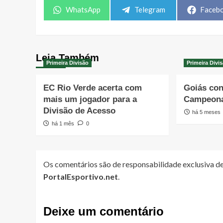
Share
Share
Share
WhatsApp
Telegram
Faceb
on
on
on
Leia Também
Primeira Divisão
Primeira Divi
EC Rio Verde acerta com
Goiás con
mais um jogador para a
Campeona
Divisão de Acesso
há 5 meses
há 1 mês
0
Os comentários são de responsabilidade exclusiva de
PortalEsportivo.net
.
Deixe um comentário