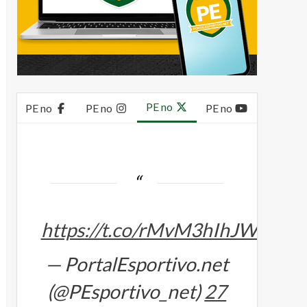
PE no
PE no
PE no
PE no
https://t.co/rMvM3hIhJW
— PortalEsportivo.net
(@PEsportivo_net)
27