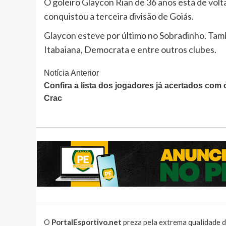
O goleiro Glaycon Rian de 36 anos está de volt
conquistou a terceira divisão de Goiás.
Glaycon esteve por último no Sobradinho. Tamb
Itabaiana, Democrata e entre outros clubes.
Continue
Notícia Anterior
Confira a lista dos jogadores já acertados com 
Lendo
Crac
O
PortalEsportivo.net
preza pela extrema qualidade d