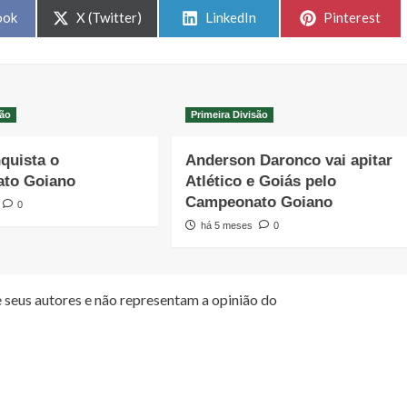
Share
Share
Share
ook
X (Twitter)
LinkedIn
Pinterest
on
on
on
são
Primeira Divisão
quista o
Anderson Daronco vai apitar
to Goiano
Atlético e Goiás pelo
Campeonato Goiano
0
há 5 meses
0
 seus autores e não representam a opinião do