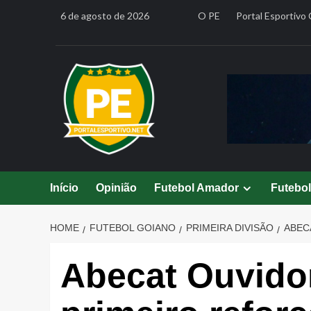
Skip
6 de agosto de 2026
O PE
Portal Esportivo 
to
content
Início
Opinião
Futebol Amador
Futebo
HOME
FUTEBOL GOIANO
PRIMEIRA DIVISÃO
ABEC
Abecat Ouvido