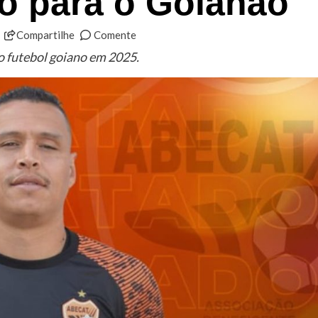
ço para o Goianão
Compartilhe
Comente
o futebol goiano em 2025.