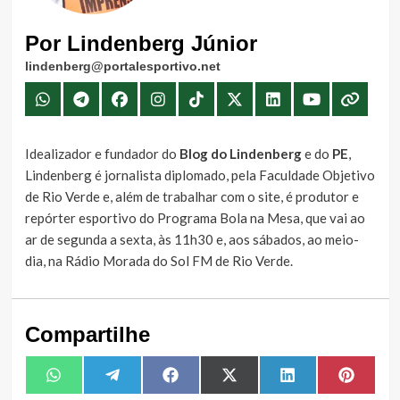
Por Lindenberg Júnior
lindenberg@portalesportivo.net
Idealizador e fundador do
Blog do Lindenberg
e do
PE
,
Lindenberg é jornalista diplomado, pela Faculdade Objetivo
de Rio Verde e, além de trabalhar com o site, é produtor e
repórter esportivo do Programa Bola na Mesa, que vai ao
ar de segunda a sexta, às 11h30 e, aos sábados, ao meio-
dia, na Rádio Morada do Sol FM de Rio Verde.
Compartilhe
Share
Share
Share
Share
Share
Share
WhatsApp
Telegram
Facebook
X
LinkedIn
Pintere
on
on
on
on
on
on
(Twitter)