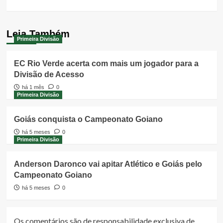
Leia Também
Primeira Divisão
EC Rio Verde acerta com mais um jogador para a
Divisão de Acesso
há 1 mês
0
Primeira Divisão
Goiás conquista o Campeonato Goiano
há 5 meses
0
Primeira Divisão
Anderson Daronco vai apitar Atlético e Goiás pelo
Campeonato Goiano
há 5 meses
0
Os comentários são de responsabilidade exclusiva de