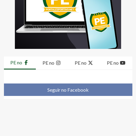
PE no
PE no
PE no
PE no
Seguir no Facebook