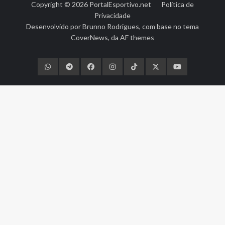
Copyright © 2026
PortalEsportivo.net
Política de
Privacidade
Desenvolvido por
Brunno Rodrigues
, com base no tema
CoverNews
, da
AF themes