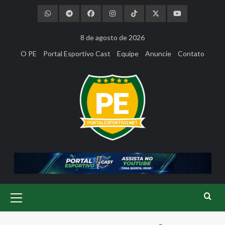
Skip
to
content
8 de agosto de 2026
O PE
Portal Esportivo Cast
Equipe
Anuncie
Contato
Primary
Menu