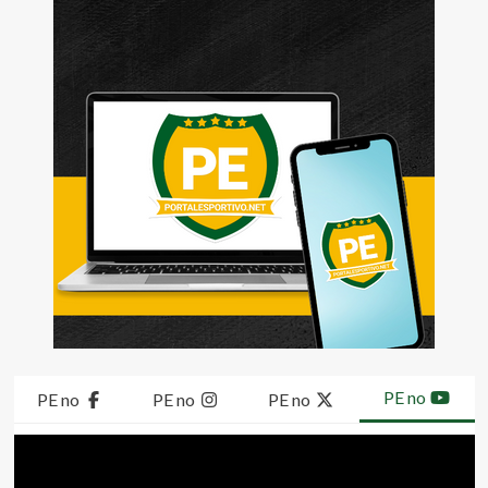
PE no
PE no
PE no
PE no