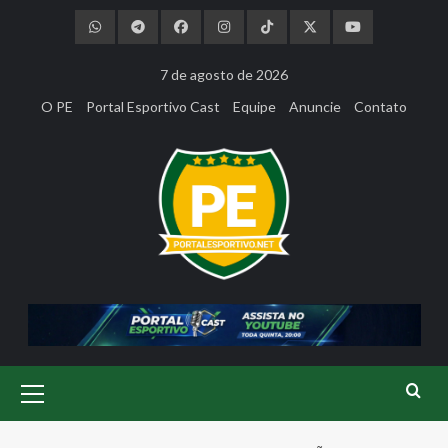
Skip
to
content
7 de agosto de 2026
O PE
Portal Esportivo Cast
Equipe
Anuncie
Contato
Primary
Menu