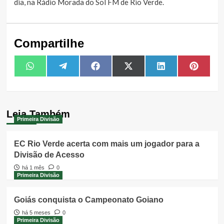
dia, na Rádio Morada do Sol FM de Rio Verde.
Compartilhe
Share
Share
Share
Share
Share
Share
WhatsApp
Telegram
Facebook
X
LinkedIn
Pintere
on
on
on
on
on
on
(Twitter)
Leia Também
Primeira Divisão
EC Rio Verde acerta com mais um jogador para a
Divisão de Acesso
há 1 mês
0
Primeira Divisão
Goiás conquista o Campeonato Goiano
há 5 meses
0
Primeira Divisão