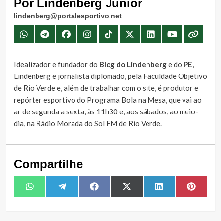
Por Lindenberg Júnior
lindenberg@portalesportivo.net
Idealizador e fundador do
Blog do Lindenberg
e do
PE
,
Lindenberg é jornalista diplomado, pela Faculdade Objetivo
de Rio Verde e, além de trabalhar com o site, é produtor e
repórter esportivo do Programa Bola na Mesa, que vai ao
ar de segunda a sexta, às 11h30 e, aos sábados, ao meio-
dia, na Rádio Morada do Sol FM de Rio Verde.
Compartilhe
Share
Share
Share
Share
Share
Share
WhatsApp
Telegram
Facebook
X
LinkedIn
Pintere
on
on
on
on
on
on
(Twitter)