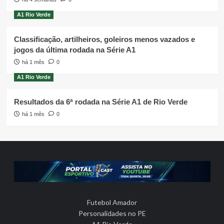
A1 Rio Verde
Classificação, artilheiros, goleiros menos vazados e
jogos da última rodada na Série A1
há 1 mês
0
A1 Rio Verde
Resultados da 6ª rodada na Série A1 de Rio Verde
há 1 mês
0
Futebol Amador
Personalidades no PE