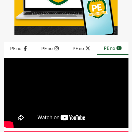
PE no
PE no
PE no
PE no