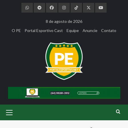
Skip
to
content
8 de agosto de 2026
O PE
Portal Esportivo Cast
Equipe
Anuncie
Contato
Primary
Menu