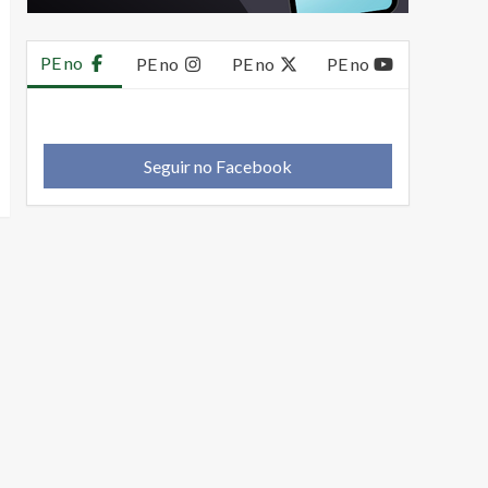
PE no
PE no
PE no
PE no
Seguir no Facebook