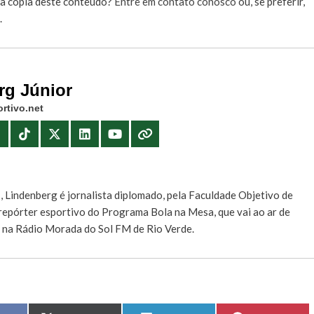
r a cópia deste conteúdo?
Entre em contato conosco
ou, se preferir,
.
rg Júnior
rtivo.net
E
, Lindenberg é jornalista diplomado, pela Faculdade Objetivo de
e repórter esportivo do Programa Bola na Mesa, que vai ao ar de
, na Rádio Morada do Sol FM de Rio Verde.