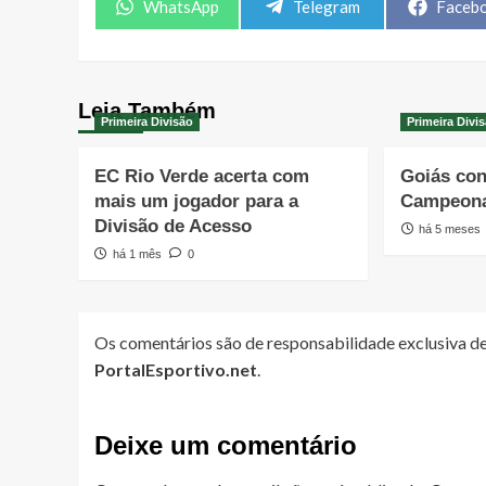
Share
Share
Share
WhatsApp
Telegram
Faceb
on
on
on
Leia Também
Primeira Divisão
Primeira Divi
EC Rio Verde acerta com
Goiás con
mais um jogador para a
Campeona
Divisão de Acesso
há 5 meses
há 1 mês
0
Os comentários são de responsabilidade exclusiva de
PortalEsportivo.net
.
Deixe um comentário