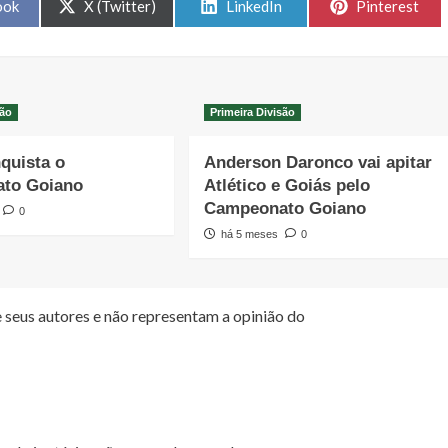
Share
Share
Share
ook
X (Twitter)
LinkedIn
Pinterest
on
on
on
são
Primeira Divisão
quista o
Anderson Daronco vai apitar
to Goiano
Atlético e Goiás pelo
Campeonato Goiano
0
há 5 meses
0
 seus autores e não representam a opinião do