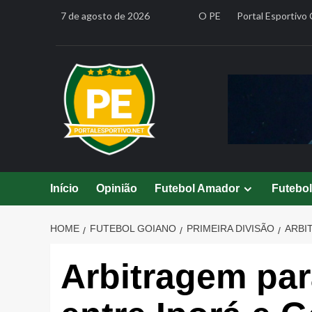
Skip
7 de agosto de 2026
O PE
Portal Esportivo 
to
content
Início
Opinião
Futebol Amador
Futebo
HOME
FUTEBOL GOIANO
PRIMEIRA DIVISÃO
ARBI
Arbitragem par