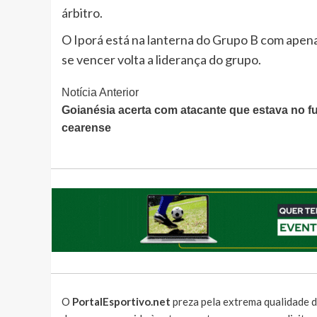
árbitro.
O Iporá está na lanterna do Grupo B com apena
se vencer volta a liderança do grupo.
Continue
Notícia Anterior
Goianésia acerta com atacante que estava no f
Lendo
cearense
O
PortalEsportivo.net
preza pela extrema qualidade d