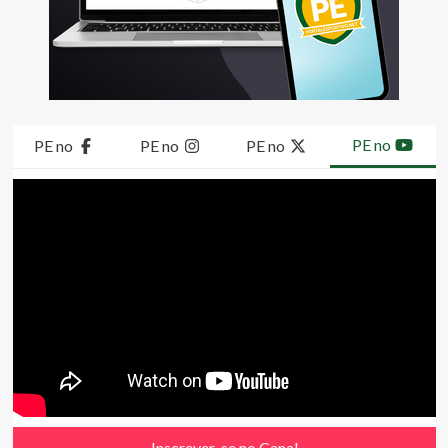
PE no
PE no
PE no
PE no
Inscrever-se no Canal