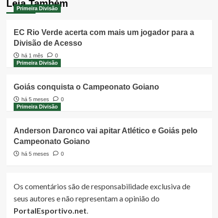
Leia Também
Primeira Divisão
EC Rio Verde acerta com mais um jogador para a
Divisão de Acesso
há 1 mês
0
Primeira Divisão
Goiás conquista o Campeonato Goiano
há 5 meses
0
Primeira Divisão
Anderson Daronco vai apitar Atlético e Goiás pelo
Campeonato Goiano
há 5 meses
0
Os comentários são de responsabilidade exclusiva de
seus autores e não representam a opinião do
PortalEsportivo.net
.