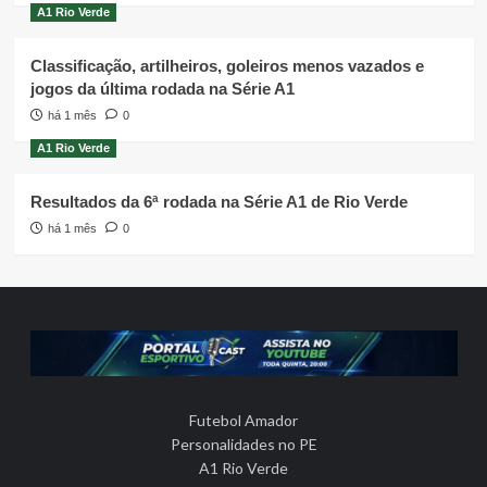
A1 Rio Verde
Classificação, artilheiros, goleiros menos vazados e
jogos da última rodada na Série A1
há 1 mês
0
A1 Rio Verde
Resultados da 6ª rodada na Série A1 de Rio Verde
há 1 mês
0
Futebol Amador
Personalidades no PE
A1 Rio Verde