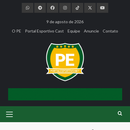
Skip
to
content
9 de agosto de 2026
O PE
Portal Esportivo Cast
Equipe
Anuncie
Contato
Primary
Menu