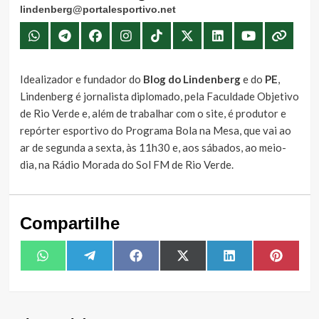
lindenberg@portalesportivo.net
Idealizador e fundador do
Blog do Lindenberg
e do
PE
,
Lindenberg é jornalista diplomado, pela Faculdade Objetivo
de Rio Verde e, além de trabalhar com o site, é produtor e
repórter esportivo do Programa Bola na Mesa, que vai ao
ar de segunda a sexta, às 11h30 e, aos sábados, ao meio-
dia, na Rádio Morada do Sol FM de Rio Verde.
Compartilhe
Share
Share
Share
Share
Share
Share
WhatsApp
Telegram
Facebook
X
LinkedIn
Pintere
on
on
on
on
on
on
(Twitter)