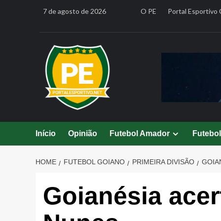
Skip
7 de agosto de 2026
O PE
Portal Esportivo 
to
content
Início
Opinião
Futebol Amador
Futebo
HOME
FUTEBOL GOIANO
PRIMEIRA DIVISÃO
GOIA
Goianésia acer