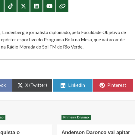
E
, Lindenberg é jornalista diplomado, pela Faculdade Objetivo de
e repórter esportivo do Programa Bola na Mesa, que vai ao ar de
, na Rádio Morada do Sol FM de Rio Verde.
Share
Share
Share
ook
X (Twitter)
LinkedIn
Pinterest
on
on
on
são
Primeira Divisão
quista o
Anderson Daronco vai apitar