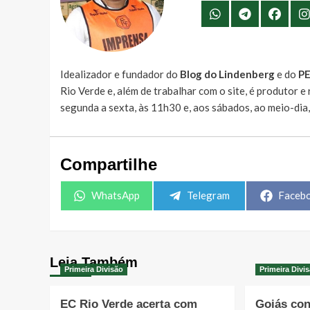
Idealizador e fundador do
Blog do Lindenberg
e do
P
Rio Verde e, além de trabalhar com o site, é produtor 
segunda a sexta, às 11h30 e, aos sábados, ao meio-dia
Compartilhe
Share
Share
Share
WhatsApp
Telegram
Faceb
on
on
on
Leia Também
Primeira Divisão
Primeira Divi
EC Rio Verde acerta com
Goiás con