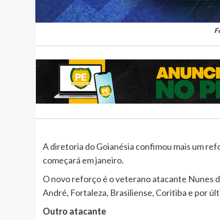
F
A diretoria do Goianésia confimou mais um re
começará em janeiro.
O novo reforço é o veterano atacante Nunes de
André, Fortaleza, Brasiliense, Coritiba e por ú
Outro
atacante