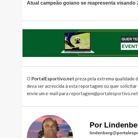
Atual campeão goiano se reapresenta visando 
Lendo
O
PortalEsportivo.net
preza pela extrema qualidade d
deva ser acrescida à esta reportagem ou quer solicita
envie um e-mail para
reportagem@portalesportivo.net
Por Lindenbe
lindenberg@portalespo