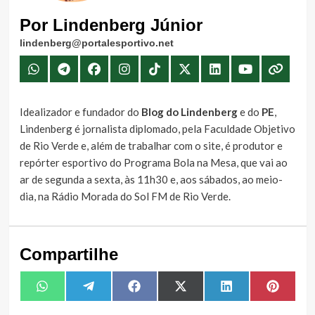
Por Lindenberg Júnior
lindenberg@portalesportivo.net
Idealizador e fundador do
Blog do Lindenberg
e do
PE
,
Lindenberg é jornalista diplomado, pela Faculdade Objetivo
de Rio Verde e, além de trabalhar com o site, é produtor e
repórter esportivo do Programa Bola na Mesa, que vai ao
ar de segunda a sexta, às 11h30 e, aos sábados, ao meio-
dia, na Rádio Morada do Sol FM de Rio Verde.
Compartilhe
Share
Share
Share
Share
Share
Share
WhatsApp
Telegram
Facebook
X
LinkedIn
Pintere
on
on
on
on
on
on
(Twitter)