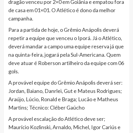
dragão venceu por 2×0 em Goiânia e empatou fora
de casa em 01×01. O Atlético é dono da melhor
campanha.
Para a partida de hoje, o Grêmio Anápolis deverá
repetir a equipe que venceu o Iporá. Já o Atlético,
deverá mandar a campo uma equipe reserva já que
na quinta-feira, jogará pela Sul-Americana. Quem
deve atuar é Roberson artilheiro da equipe com 06
gols.
A provável equipe do Grêmio Anápolis deverá ser:
Jordan, Baiano, Danrlei, Gut e Mateus Rodrigues;
Araújo, Lúcio, Ronald e Braga; Lucão e Matheus
Martins; Técnico: Cléber Gaúcho
A provável escalação do Atlético deve ser;
Maurício Kozlinski, Arnaldo, Michel, Igor Cariús e