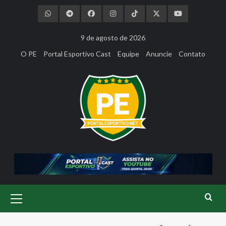
Skip
to
content
9 de agosto de 2026
O PE
Portal Esportivo Cast
Equipe
Anuncie
Contato
Primary
Menu