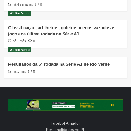
há 4 semanas
0
A1 Rio Verde
Classificação, artilheiros, goleiros menos vazados e
jogos da última rodada na Série A1
há 1 mês
0
A1 Rio Verde
Resultados da 6ª rodada na Série A1 de Rio Verde
há 1 mês
0
Futebol Amador
Personalidades no PE