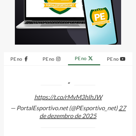
PE no
PE no
PE no
PE no
https://t.co/rMvM3hIhJW
— PortalEsportivo.net (@PEsportivo_net)
27
de dezembro de 2025