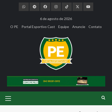
Skip
to
content
6 de agosto de 2026
O PE
Portal Esportivo Cast
Equipe
Anuncie
Contato
Primary
Menu