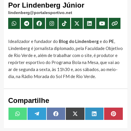
Por Lindenberg Júnior
lindenberg@portalesportivo.net
Idealizador e fundador do
Blog do Lindenberg
e do
PE
,
Lindenberg é jornalista diplomado, pela Faculdade Objetivo
de Rio Verde e, além de trabalhar com o site, é produtor e
repórter esportivo do Programa Bola na Mesa, que vai ao
ar de segunda a sexta, às 11h30 e, aos sábados, ao meio-
dia, na Rádio Morada do Sol FM de Rio Verde.
Compartilhe
Share
Share
Share
Share
Share
Share
WhatsApp
Telegram
Facebook
X
LinkedIn
Pintere
on
on
on
on
on
on
(Twitter)