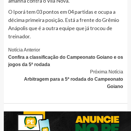
amanhã contra o Vila Nova.
O Iporá tem 03 pontos em 04 partidas e ocupa a
décima primeira posição. Está a frente do Grêmio
Anápolis que é a outra equipe que já trocou de
treinador.
Continue
Notícia Anterior
Confira a classificação do Campeonato Goiano e os
Lendo
jogos da 5ª rodada
Próxima Notícia
Arbitragem para a 5ª rodada do Campeonato
Goiano