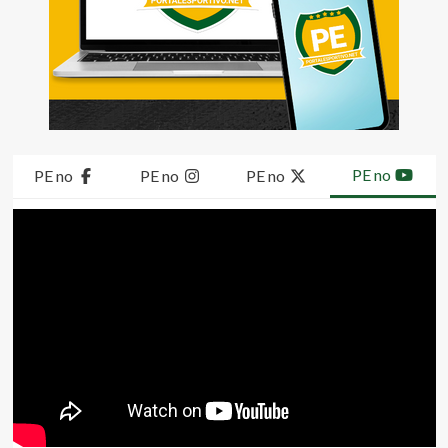
PE no
PE no
PE no
PE no