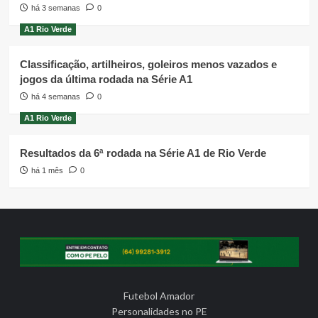
há 3 semanas
0
A1 Rio Verde
Classificação, artilheiros, goleiros menos vazados e
jogos da última rodada na Série A1
há 4 semanas
0
A1 Rio Verde
Resultados da 6ª rodada na Série A1 de Rio Verde
há 1 mês
0
Futebol Amador
Personalidades no PE