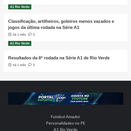
A1 Rio Verde
Classificação, artilheiros, goleiros menos vazados e
jogos da última rodada na Série A1
há 1 mês
0
A1 Rio Verde
Resultados da 6ª rodada na Série A1 de Rio Verde
há 1 mês
0
Futebol Amador
Personalidades no PE
A1 Rio Verde