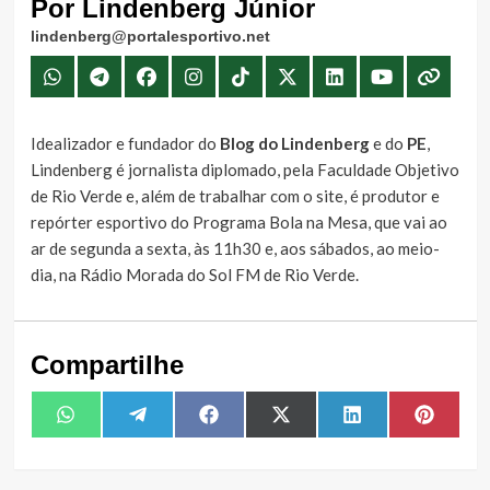
Por Lindenberg Júnior
lindenberg@portalesportivo.net
Idealizador e fundador do
Blog do Lindenberg
e do
PE
,
Lindenberg é jornalista diplomado, pela Faculdade Objetivo
de Rio Verde e, além de trabalhar com o site, é produtor e
repórter esportivo do Programa Bola na Mesa, que vai ao
ar de segunda a sexta, às 11h30 e, aos sábados, ao meio-
dia, na Rádio Morada do Sol FM de Rio Verde.
Compartilhe
Share
Share
Share
Share
Share
Share
WhatsApp
Telegram
Facebook
X
LinkedIn
Pintere
on
on
on
on
on
on
(Twitter)