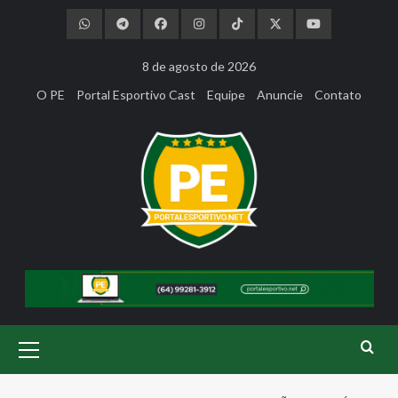
Skip
to
content
8 de agosto de 2026
O PE
Portal Esportivo Cast
Equipe
Anuncie
Contato
Primary
Menu