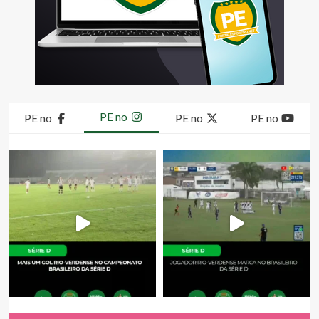
PE no
PE no
PE no
PE no