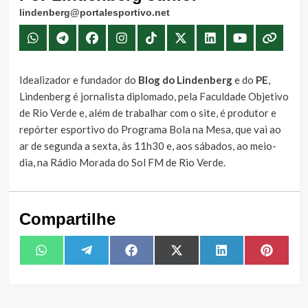
lindenberg@portalesportivo.net
Idealizador e fundador do
Blog do Lindenberg
e do
PE
,
Lindenberg é jornalista diplomado, pela Faculdade Objetivo
de Rio Verde e, além de trabalhar com o site, é produtor e
repórter esportivo do Programa Bola na Mesa, que vai ao
ar de segunda a sexta, às 11h30 e, aos sábados, ao meio-
dia, na Rádio Morada do Sol FM de Rio Verde.
Compartilhe
Share
Share
Share
Share
Share
Share
WhatsApp
Telegram
Facebook
X
LinkedIn
Pintere
on
on
on
on
on
on
(Twitter)