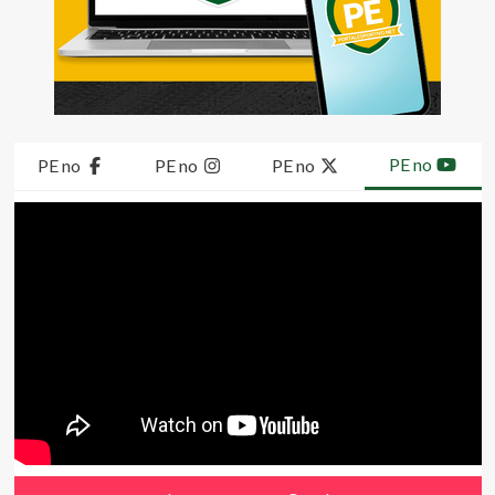
PE no
PE no
PE no
PE no