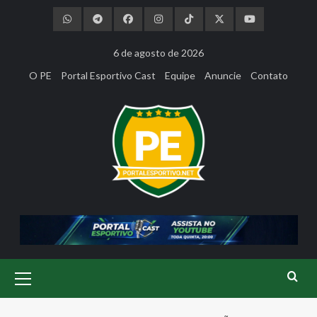
Skip
to
content
6 de agosto de 2026
O PE
Portal Esportivo Cast
Equipe
Anuncie
Contato
Primary
Menu