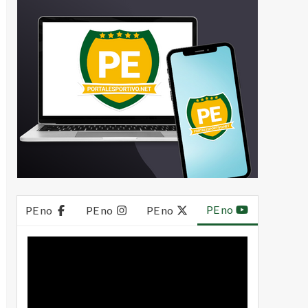
PE no
PE no
PE no
PE no