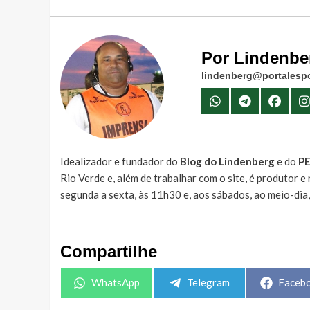
Por Lindenbe
lindenberg@portalespo
Idealizador e fundador do
Blog do Lindenberg
e do
P
Rio Verde e, além de trabalhar com o site, é produtor 
segunda a sexta, às 11h30 e, aos sábados, ao meio-dia
Compartilhe
Share
Share
Share
WhatsApp
Telegram
Faceb
on
on
on