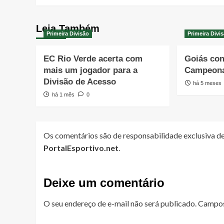
Leia Também
Primeira Divisão
Primeira Divi
EC Rio Verde acerta com
Goiás con
mais um jogador para a
Campeona
Divisão de Acesso
há 5 meses
há 1 mês
0
Os comentários são de responsabilidade exclusiva de
PortalEsportivo.net
.
Deixe um comentário
O seu endereço de e-mail não será publicado.
Campos