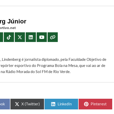
rg Júnior
rtivo.net
E
, Lindenberg é jornalista diplomado, pela Faculdade Objetivo de
e repórter esportivo do Programa Bola na Mesa, que vai ao ar de
, na Rádio Morada do Sol FM de Rio Verde.
Share
Share
Share
ook
X (Twitter)
LinkedIn
Pinterest
on
on
on