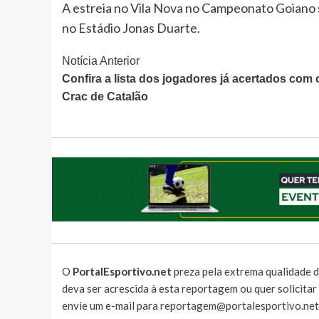
A estreia no Vila Nova no Campeonato Goiano se
no Estádio Jonas Duarte.
Continue
Notícia Anterior
Confira a lista dos jogadores já acertados com 
Lendo
Crac de Catalão
O
PortalEsportivo.net
preza pela extrema qualidade d
deva ser acrescida à esta reportagem ou quer solicita
envie um e-mail para
reportagem@portalesportivo.net