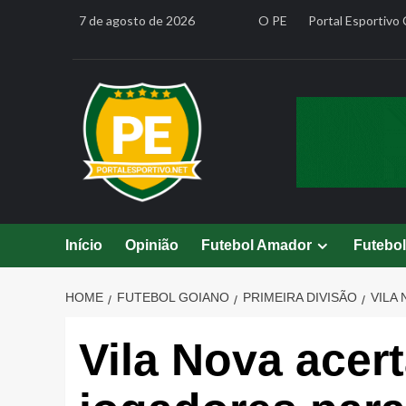
Skip
7 de agosto de 2026
O PE
Portal Esportivo 
to
content
Início
Opinião
Futebol Amador
Futebo
HOME
FUTEBOL GOIANO
PRIMEIRA DIVISÃO
VILA
Vila Nova acer