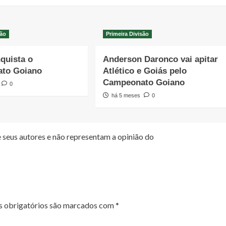
são
Primeira Divisão
quista o
Anderson Daronco vai apitar
to Goiano
Atlético e Goiás pelo
Campeonato Goiano
0
há 5 meses
0
 seus autores e não representam a opinião do
 obrigatórios são marcados com
*