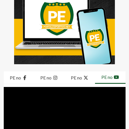
PE no
PE no
PE no
PE no