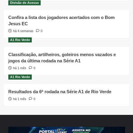
Divisão de Acesso
Confira a lista dos jogadores acertados com o Bom
Jesus EC
há 4 semanas
0
A1 Rio Verde
Classificação, artilheiros, goleiros menos vazados e
jogos da última rodada na Série A1
há 1 mês
0
A1 Rio Verde
Resultados da 6ª rodada na Série A1 de Rio Verde
há 1 mês
0