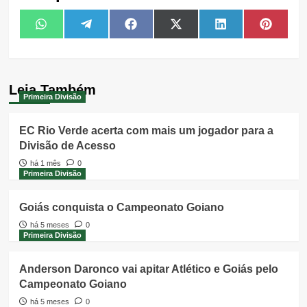
Share
Share
Share
Share
Share
Share
WhatsApp
Telegram
Facebook
X
LinkedIn
Pintere
on
on
on
on
on
on
(Twitter)
Leia Também
Primeira Divisão
EC Rio Verde acerta com mais um jogador para a
Divisão de Acesso
há 1 mês
0
Primeira Divisão
Goiás conquista o Campeonato Goiano
há 5 meses
0
Primeira Divisão
Anderson Daronco vai apitar Atlético e Goiás pelo
Campeonato Goiano
há 5 meses
0