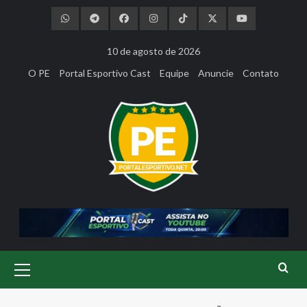
Skip
to
content
10 de agosto de 2026
O PE
Portal Esportivo Cast
Equipe
Anuncie
Contato
Primary
Menu