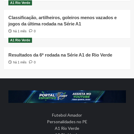
A1 Rio Verde
Classificação, artilheiros, goleiros menos vazados e
jogos da última rodada na Série A1
há 1 mês
0
A1 Rio Verde
Resultados da 6ª rodada na Série A1 de Rio Verde
há 1 mês
0
Futebol Amador
Personalidades no PE
A1 Rio Verde