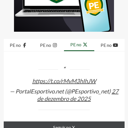
PE no
PE no
PE no
PE no
https://t.co/rMvM3hIhJW
— PortalEsportivo.net (@PEsportivo_net)
27
de dezembro de 2025
Seguir no X