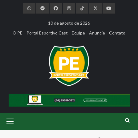
Skip
to
content
10 de agosto de 2026
O PE
Portal Esportivo Cast
Equipe
Anuncie
Contato
Primary
Menu