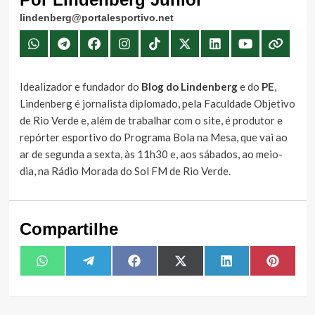
lindenberg@portalesportivo.net
Idealizador e fundador do
Blog do Lindenberg
e do
PE
,
Lindenberg é jornalista diplomado, pela Faculdade Objetivo
de Rio Verde e, além de trabalhar com o site, é produtor e
repórter esportivo do Programa Bola na Mesa, que vai ao
ar de segunda a sexta, às 11h30 e, aos sábados, ao meio-
dia, na Rádio Morada do Sol FM de Rio Verde.
Compartilhe
Share
Share
Share
Share
Share
Share
WhatsApp
Telegram
Facebook
X
LinkedIn
Pintere
on
on
on
on
on
on
(Twitter)