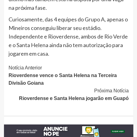
na próxima fase.
Curiosamente, das 4 equipes do Grupo A, apenas o
Mineiros conseguiu liberar seu estádio.
Independente e Rioverdense, ambos de Rio Verde
e o Santa Helena ainda não tem autorização para
jogarem em casa.
Continue
Notícia Anterior
Rioverdense vence o Santa Helena na Terceira
Lendo
Divisão Goiana
Próxima Notícia
Rioverdense e Santa Helena jogarão em Guapó