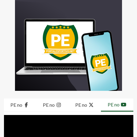
PE no
PE no
PE no
PE no