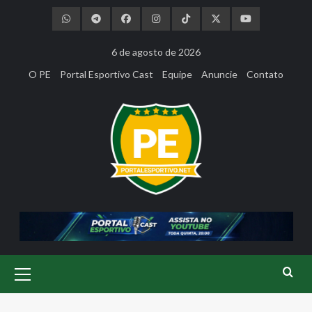
Skip
to
content
6 de agosto de 2026
O PE
Portal Esportivo Cast
Equipe
Anuncie
Contato
Primary
Menu