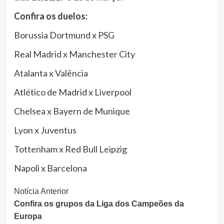
Confira os duelos:
Borussia Dortmund x PSG
Real Madrid x Manchester City
Atalanta x Valência
Atlético de Madrid x Liverpool
Chelsea x Bayern de Munique
Lyon x Juventus
Tottenham x Red Bull Leipzig
Napoli x Barcelona
Continue
Notícia Anterior
Confira os grupos da Liga dos Campeões da
Lendo
Europa