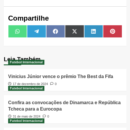
Compartilhe
Share
Share
Share
Share
Share
Share
WhatsApp
Telegram
Facebook
X
LinkedIn
Pintere
on
on
on
on
on
on
(Twitter)
Leia Também
Futebol Internacional
Vinicius Júnior vence o prêmio The Best da Fifa
17 de dezembro de 2024
0
Futebol Internacional
Confira as convocações de Dinamarca e República
Tcheca para a Eurocopa
31 de maio de 2024
0
Futebol Internacional