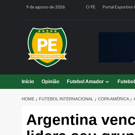
Skip
9 de agosto de 2026
O PE
Portal Esportivo 
to
content
Início
Opinião
Futebol Amador
Futebo
HOME
FUTEBOL INTERNACIONAL
COPA AMÉRICA
Argentina venc