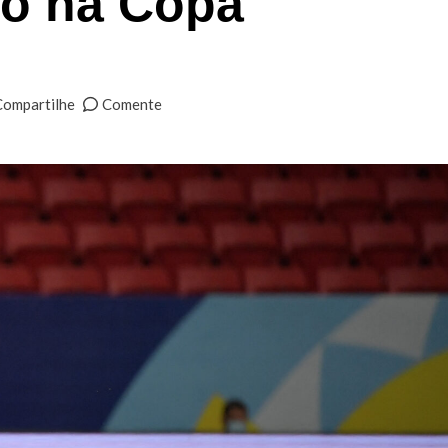
po na Copa
Compartilhe
Comente