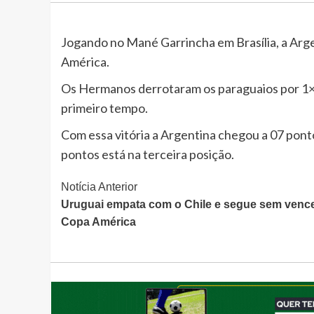
Jogando no Mané Garrincha em Brasília, a Arge
América.
Os Hermanos derrotaram os paraguaios por 1×
primeiro tempo.
Com essa vitória a Argentina chegou a 07 pont
pontos está na terceira posição.
Continue
Notícia Anterior
Uruguai empata com o Chile e segue sem venc
Lendo
Copa América