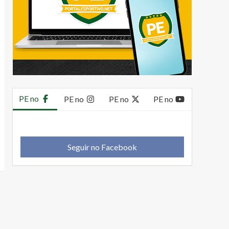
PE no
PE no
PE no
PE no
Seguir no Facebook