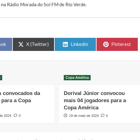
, na Rádio Morada do Sol FM de Rio Verde.
Share
Share
Share
ook
X (Twitter)
LinkedIn
Pinterest
on
on
on
a
Copa América
s convocados da
Dorival Júnior convocou
 para a Copa
mais 04 jogadores para a
Copa América
 de 2024
0
19 de maio de 2024
0