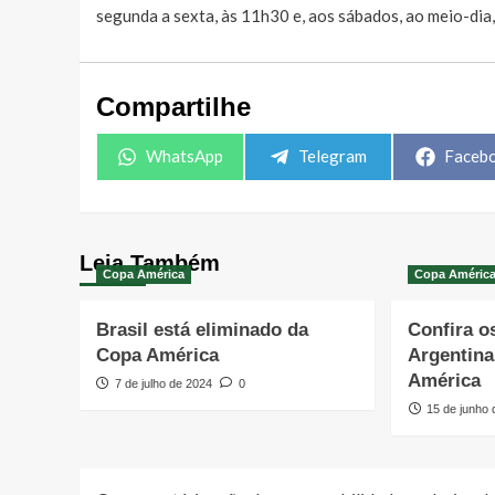
segunda a sexta, às 11h30 e, aos sábados, ao meio-dia
Compartilhe
Share
Share
Share
WhatsApp
Telegram
Faceb
on
on
on
Leia Também
Copa América
Copa Améric
Brasil está eliminado da
Confira o
Copa América
Argentina
América
7 de julho de 2024
0
15 de junho