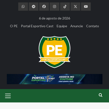
Skip
to
content
6 de agosto de 2026
O PE
Portal Esportivo Cast
Equipe
Anuncie
Contato
Primary
Menu