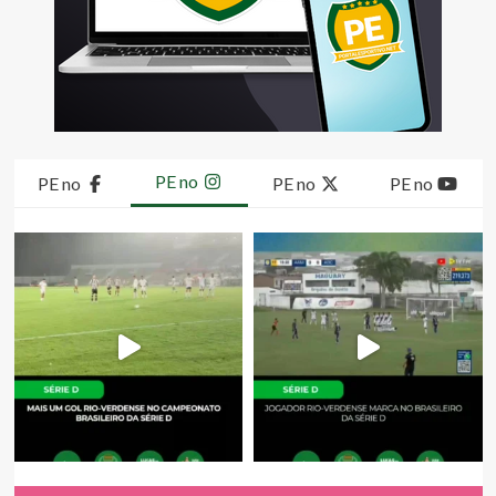
PE no
PE no
PE no
PE no