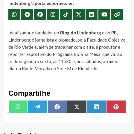
lindenberg@portalesportivo.net
Idealizador e fundador do
Blog do Lindenberg
e do
PE
,
Lindenberg é jornalista diplomado, pela Faculdade Objetivo
de Rio Verde e, além de trabalhar com o site, é produtor e
repórter esportivo do Programa Bola na Mesa, que vai ao
ar de segunda a sexta, às 11h30 e, aos sábados, ao meio-
dia, na Rádio Morada do Sol FM de Rio Verde.
Compartilhe
Share
Share
Share
Share
Share
Share
WhatsApp
Telegram
Facebook
X
LinkedIn
Pintere
on
on
on
on
on
on
(Twitter)