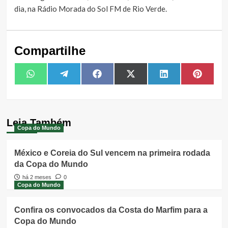
dia, na Rádio Morada do Sol FM de Rio Verde.
Compartilhe
Share
Share
Share
Share
Share
Share
WhatsApp
Telegram
Facebook
X
LinkedIn
Pintere
on
on
on
on
on
on
(Twitter)
Leia Também
Copa do Mundo
México e Coreia do Sul vencem na primeira rodada
da Copa do Mundo
há 2 meses
0
Copa do Mundo
Confira os convocados da Costa do Marfim para a
Copa do Mundo