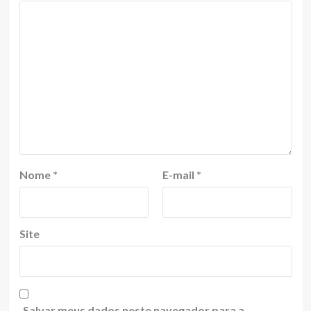
Nome
*
E-mail
*
Site
Salvar meus dados neste navegador para a