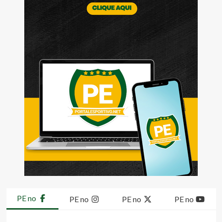
PE no
PE no
PE no
PE no