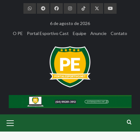
Skip
to
content
6 de agosto de 2026
O PE
Portal Esportivo Cast
Equipe
Anuncie
Contato
Primary
Menu