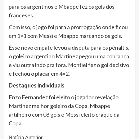
para os argentinos e Mbappe fez os gols dos
franceses.
Com isso, o jogo foi para a prorrogação onde ficou
em 1×1 com Messi e Mbappe marcando os gols.
Esse novo empate levou a disputa para os pênaltis,
o goleiro argentino Martinez pegou uma cobrança
e viu outra indo pra fora. Montiel fez o gol decisivo
e fechou o placar em 4×2.
Destaques individuais
Enzo Fernandez foi eleito o jogador revelação.
Martinez melhor goleiro da Copa, Mbappe
artilheiro com 08 gols e Messi eleito craque da
Copa.
Continue
Notícia Anterior