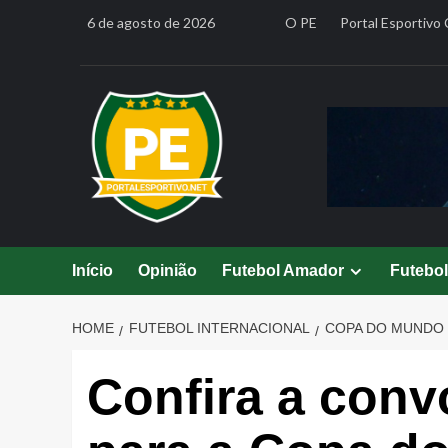
Skip
6 de agosto de 2026
O PE
Portal Esportivo 
to
content
Início
Opinião
Futebol Amador
Futebo
HOME
FUTEBOL INTERNACIONAL
COPA DO MUNDO
Confira a con