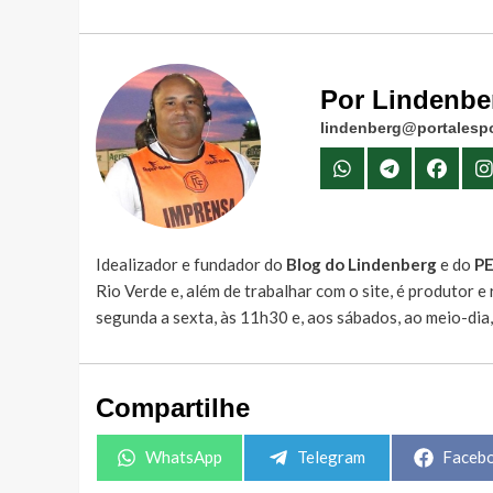
Por Lindenbe
lindenberg@portalespo
Idealizador e fundador do
Blog do Lindenberg
e do
P
Rio Verde e, além de trabalhar com o site, é produtor 
segunda a sexta, às 11h30 e, aos sábados, ao meio-dia
Compartilhe
Share
Share
Share
WhatsApp
Telegram
Faceb
on
on
on