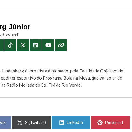
rg Júnior
rtivo.net
E
, Lindenberg é jornalista diplomado, pela Faculdade Objetivo de
e repórter esportivo do Programa Bola na Mesa, que vai ao ar de
, na Rádio Morada do Sol FM de Rio Verde.
Share
Share
Share
ook
X (Twitter)
LinkedIn
Pinterest
on
on
on