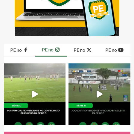
PE no
PE no
PE no
PE no