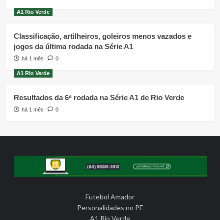
A1 Rio Verde
Classificação, artilheiros, goleiros menos vazados e
jogos da última rodada na Série A1
há 1 mês
0
A1 Rio Verde
Resultados da 6ª rodada na Série A1 de Rio Verde
há 1 mês
0
Futebol Amador
Personalidades no PE
A1 Rio Verde