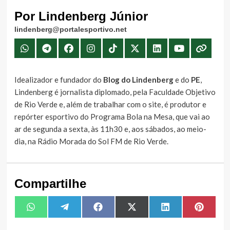
Por Lindenberg Júnior
lindenberg@portalesportivo.net
Idealizador e fundador do
Blog do Lindenberg
e do
PE
,
Lindenberg é jornalista diplomado, pela Faculdade Objetivo
de Rio Verde e, além de trabalhar com o site, é produtor e
repórter esportivo do Programa Bola na Mesa, que vai ao
ar de segunda a sexta, às 11h30 e, aos sábados, ao meio-
dia, na Rádio Morada do Sol FM de Rio Verde.
Compartilhe
Share
Share
Share
Share
Share
Share
WhatsApp
Telegram
Facebook
X
LinkedIn
Pintere
on
on
on
on
on
on
(Twitter)