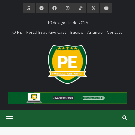
Skip
to
content
10 de agosto de 2026
O PE
Portal Esportivo Cast
Equipe
Anuncie
Contato
Primary
Menu