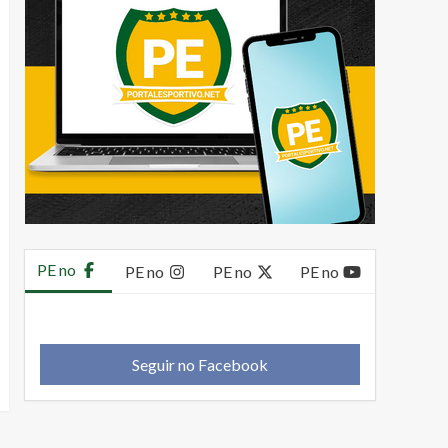
PE no
PE no
PE no
PE no
Seguir no Facebook