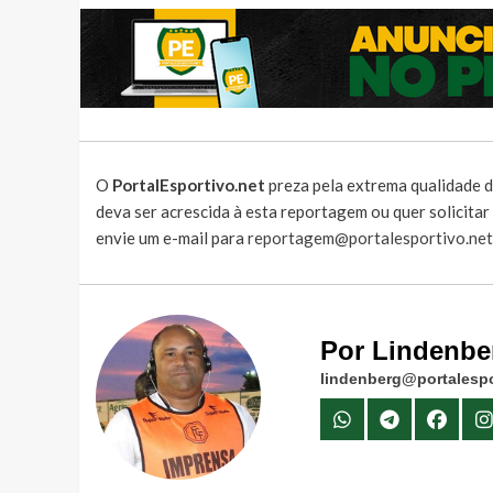
O
PortalEsportivo.net
preza pela extrema qualidade d
deva ser acrescida à esta reportagem ou quer solicita
envie um e-mail para
reportagem@portalesportivo.net
Por Lindenbe
lindenberg@portalespo