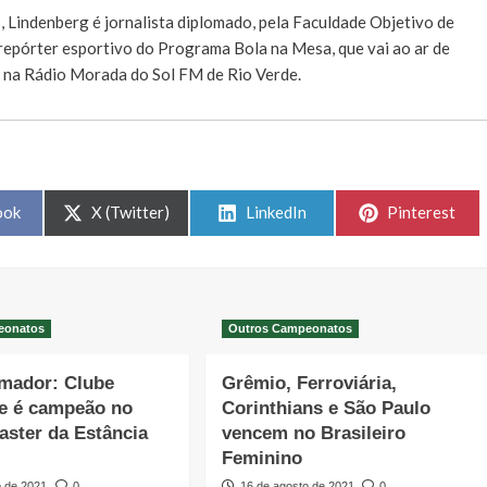
E
, Lindenberg é jornalista diplomado, pela Faculdade Objetivo de
e repórter esportivo do Programa Bola na Mesa, que vai ao ar de
, na Rádio Morada do Sol FM de Rio Verde.
Share
Share
Share
ook
X (Twitter)
LinkedIn
Pinterest
on
on
on
eonatos
Outros Campeonatos
Amador: Clube
Grêmio, Ferroviária,
e é campeão no
Corinthians e São Paulo
aster da Estância
vencem no Brasileiro
Feminino
o de 2021
0
16 de agosto de 2021
0