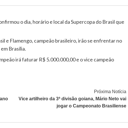
nfirmou o dia, horário e local da Supercopa do Brasil que
l e Flamengo, campeão brasileiro, irão se enfrentar no
em Brasília.
mpeão irá faturar R$ 5.000.000,00 e o vice campeão
Próxima Notícia
iano
Vice artilheiro da 3ª divisão goiana, Mário Neto vai
jogar o Campeonato Brasiliense