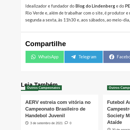
Idealizador e fundador do
Blog do Lindenberg
e do
P
Rio Verde e, além de trabalhar com o site, é produtor 
segunda a sexta, às 11h30 e, aos sábados, ao meio-dia
Compartilhe
Share
Share
Share
WhatsApp
Telegram
Faceb
on
on
on
Leia Também
Outros Campeonatos
Outros Camp
AERV estreia com vitória no
Futebol 
Campeonato Brasileiro de
Campestr
Handebol Juvenil
Society M
Ataíde
3 de setembro de 2021
0
30 de agost