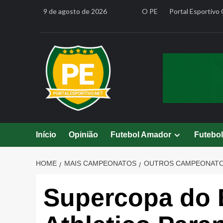
Skip
9 de agosto de 2026
O PE
Portal Esportivo 
to
content
Início
Opinião
Futebol Amador
Futebo
HOME
MAIS CAMPEONATOS
OUTROS CAMPEONAT
Supercopa do B