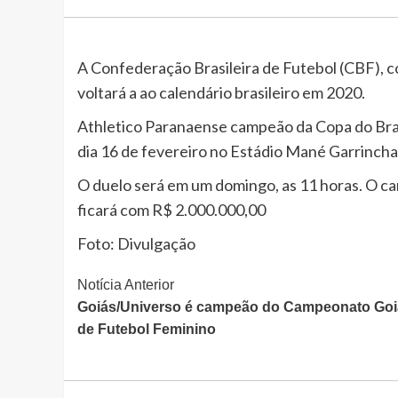
A Confederação Brasileira de Futebol (CBF), co
voltará a ao calendário brasileiro em 2020.
Athletico Paranaense campeão da Copa do Brasi
dia 16 de fevereiro no Estádio Mané Garrincha 
O duelo será em um domingo, as 11 horas. O ca
ficará com R$ 2.000.000,00
Foto: Divulgação
Continue
Notícia Anterior
Goiás/Universo é campeão do Campeonato Go
Lendo
de Futebol Feminino