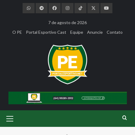
Skip
to
content
7 de agosto de 2026
O PE
Portal Esportivo Cast
Equipe
Anuncie
Contato
Primary
Menu