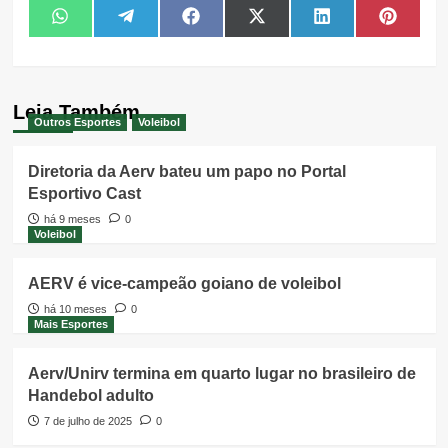
Share
Share
Share
Share
Share
Share
WhatsApp
Telegram
Facebook
X
LinkedIn
Pintere
on
on
on
on
on
on
(Twitter)
Leia Também
Outros Esportes
Voleibol
Diretoria da Aerv bateu um papo no Portal
Esportivo Cast
há 9 meses
0
Voleibol
AERV é vice-campeão goiano de voleibol
há 10 meses
0
Mais Esportes
Aerv/Unirv termina em quarto lugar no brasileiro de
Handebol adulto
7 de julho de 2025
0