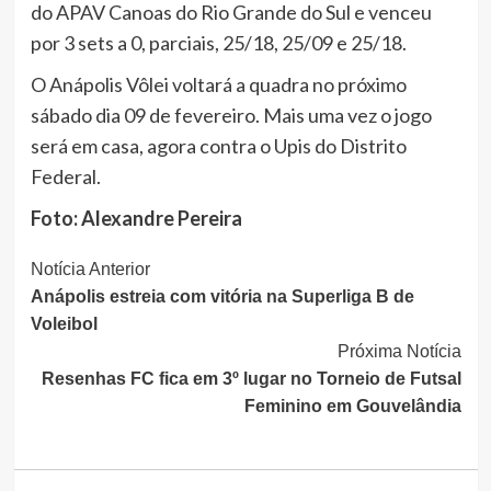
do APAV Canoas do Rio Grande do Sul e venceu
por 3 sets a 0, parciais, 25/18, 25/09 e 25/18.
O Anápolis Vôlei voltará a quadra no próximo
sábado dia 09 de fevereiro. Mais uma vez o jogo
será em casa, agora contra o Upis do Distrito
Federal.
Foto: Alexandre Pereira
Continue
Notícia Anterior
Anápolis estreia com vitória na Superliga B de
Lendo
Voleibol
Próxima Notícia
Resenhas FC fica em 3º lugar no Torneio de Futsal
Feminino em Gouvelândia