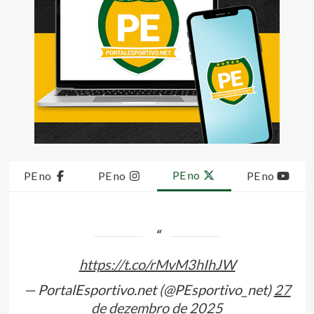
PE no
PE no
PE no
PE no
https://t.co/rMvM3hIhJW
— PortalEsportivo.net (@PEsportivo_net)
27
de dezembro de 2025