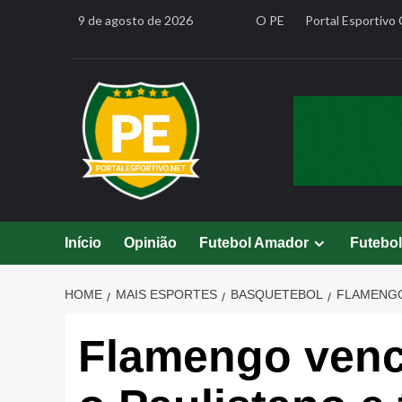
Skip
9 de agosto de 2026
O PE
Portal Esportivo 
to
content
Início
Opinião
Futebol Amador
Futebo
HOME
MAIS ESPORTES
BASQUETEBOL
FLAMENGO
Flamengo vence