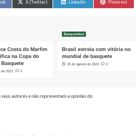
Share
Share
Share
ook
X (Twitter)
LinkedIn
Pinterest
on
on
on
Basquetebol
nce Costa do Marfim
Brasil estreia com vitória no
sifica na Copa do
mundial de basquete
 Basquete
26 de agosto de 2023
0
o de 2023
0
 seus autores e não representam a opinião do