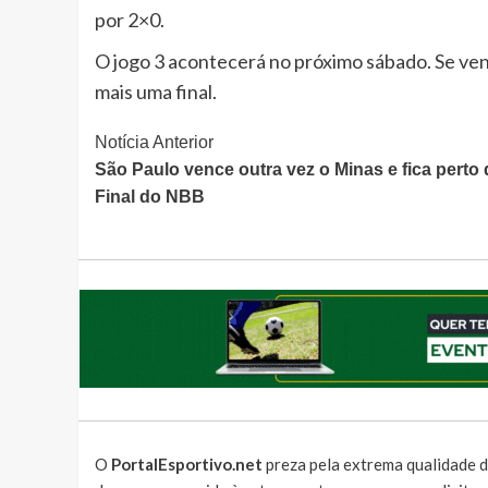
por 2×0.
O jogo 3 acontecerá no próximo sábado. Se ven
mais uma final.
Continue
Notícia Anterior
São Paulo vence outra vez o Minas e fica perto 
Lendo
Final do NBB
O
PortalEsportivo.net
preza pela extrema qualidade d