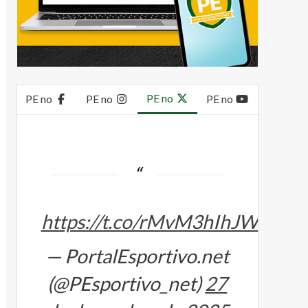
PE no
PE no
PE no
PE no
https://t.co/rMvM3hIhJW
— PortalEsportivo.net
(@PEsportivo_net)
27