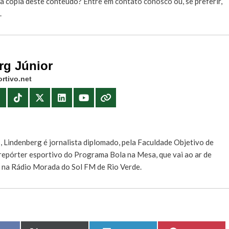
r a cópia deste conteúdo?
Entre em contato conosco
ou, se preferir,
.
rg Júnior
rtivo.net
E
, Lindenberg é jornalista diplomado, pela Faculdade Objetivo de
e repórter esportivo do Programa Bola na Mesa, que vai ao ar de
, na Rádio Morada do Sol FM de Rio Verde.