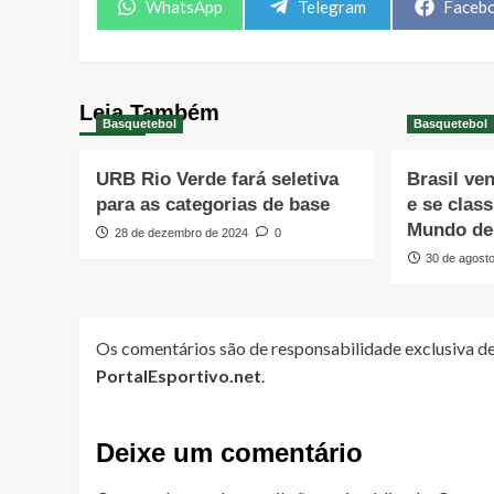
Share
Share
Share
WhatsApp
Telegram
Faceb
on
on
on
Leia Também
Basquetebol
Basquetebol
URB Rio Verde fará seletiva
Brasil ve
para as categorias de base
e se clas
Mundo de
28 de dezembro de 2024
0
30 de agost
Os comentários são de responsabilidade exclusiva de
PortalEsportivo.net
.
Deixe um comentário