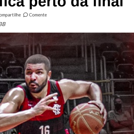
fica perto da final
ompartilhe
Comente
NBB