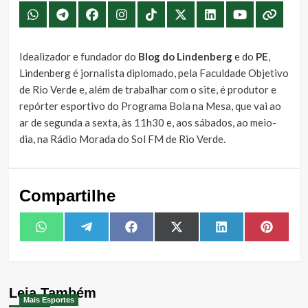
Idealizador e fundador do
Blog do Lindenberg
e do
PE
,
Lindenberg é jornalista diplomado, pela Faculdade Objetivo
de Rio Verde e, além de trabalhar com o site, é produtor e
repórter esportivo do Programa Bola na Mesa, que vai ao
ar de segunda a sexta, às 11h30 e, aos sábados, ao meio-
dia, na Rádio Morada do Sol FM de Rio Verde.
Compartilhe
Share
Share
Share
Share
Share
Share
WhatsApp
Telegram
Facebook
X
LinkedIn
Pintere
on
on
on
on
on
on
(Twitter)
Leia Também
Mais Esportes