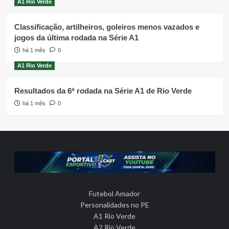
A1 Rio Verde
Classificação, artilheiros, goleiros menos vazados e
jogos da última rodada na Série A1
há 1 mês
0
A1 Rio Verde
Resultados da 6ª rodada na Série A1 de Rio Verde
há 1 mês
0
Futebol Amador
Personalidades no PE
A1 Rio Verde
A2 Rio Verde