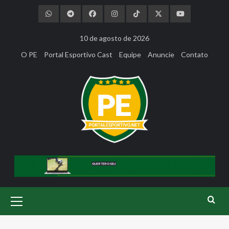
Skip
to
content
10 de agosto de 2026
O PE
Portal Esportivo Cast
Equipe
Anuncie
Contato
Primary
Menu