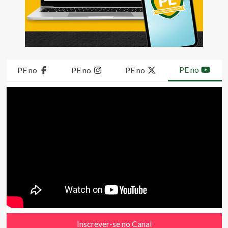
PE no
PE no
PE no
PE no
Inscrever-se no Canal