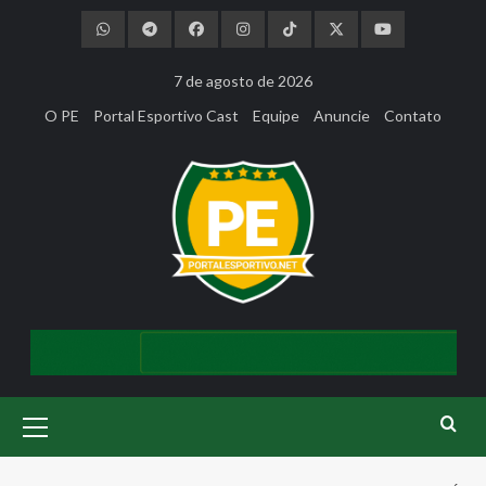
Skip
to
content
7 de agosto de 2026
O PE
Portal Esportivo Cast
Equipe
Anuncie
Contato
Primary
Menu