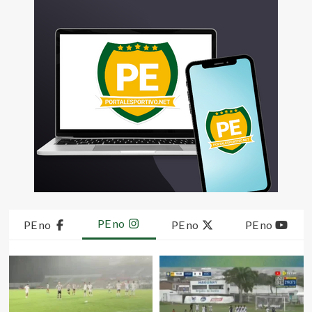
PE no
PE no
PE no
PE no