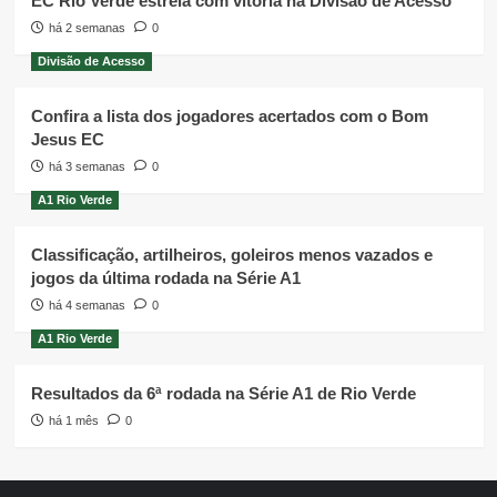
EC Rio Verde estreia com vitória na Divisão de Acesso
há 2 semanas
0
Divisão de Acesso
Confira a lista dos jogadores acertados com o Bom
Jesus EC
há 3 semanas
0
A1 Rio Verde
Classificação, artilheiros, goleiros menos vazados e
jogos da última rodada na Série A1
há 4 semanas
0
A1 Rio Verde
Resultados da 6ª rodada na Série A1 de Rio Verde
há 1 mês
0