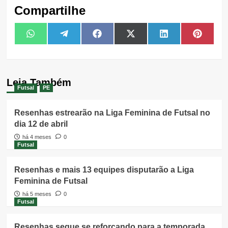
Compartilhe
Share
Share
Share
Share
Share
Share
WhatsApp
Telegram
Facebook
X
LinkedIn
Pintere
on
on
on
on
on
on
(Twitter)
Leia Também
Futsal
PE
Resenhas estrearão na Liga Feminina de Futsal no
dia 12 de abril
há 4 meses
0
Futsal
Resenhas e mais 13 equipes disputarão a Liga
Feminina de Futsal
há 5 meses
0
Futsal
Resenhas segue se reforçando para a temporada