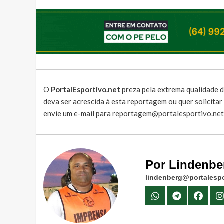
O
PortalEsportivo.net
preza pela extrema qualidade d
deva ser acrescida à esta reportagem ou quer solicita
envie um e-mail para
reportagem@portalesportivo.net
Por Lindenbe
lindenberg@portalespo