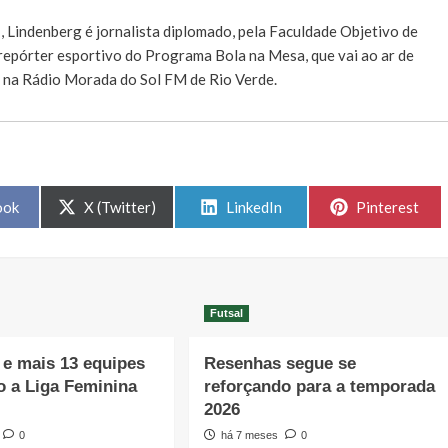
E
, Lindenberg é jornalista diplomado, pela Faculdade Objetivo de
e repórter esportivo do Programa Bola na Mesa, que vai ao ar de
, na Rádio Morada do Sol FM de Rio Verde.
Share
Share
Share
ook
X (Twitter)
LinkedIn
Pinterest
on
on
on
Futsal
e mais 13 equipes
Resenhas segue se
o a Liga Feminina
reforçando para a temporada
2026
0
há 7 meses
0