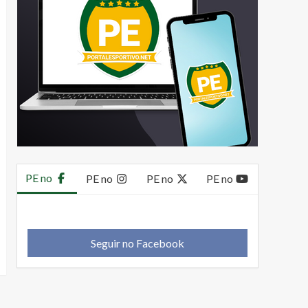
PE no
PE no
PE no
PE no
Seguir no Facebook