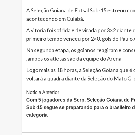
A Seleção Goiana de Futsal Sub-15 estreou com
acontecendo em Cuiabá.
A vitoria foi sofrida e de virada por 3×2 dian
primeiro tempo venceu por 2×0, gols de Paulo 
Na segunda etapa, os goianos reagiram e conse
,ambos os atletas são da equipe do Arena.
Logo mais as 18 horas, a Seleção Goiana que é
voltará a quadra diante da Seleção do Mato Gro
Continue
Notícia Anterior
Com 5 jogadores da Serp, Seleção Goiana de F
Lendo
Sub-15 segue se preparando para o brasileiro 
categoria