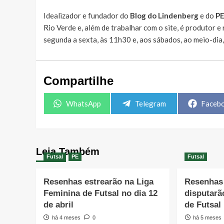
Idealizador e fundador do
Blog do Lindenberg
e do
P
Rio Verde e, além de trabalhar com o site, é produtor 
segunda a sexta, às 11h30 e, aos sábados, ao meio-dia
Compartilhe
Share
Share
Share
WhatsApp
Telegram
Faceb
on
on
on
Leia Também
Futsal
PE
Futsal
Resenhas estrearão na Liga
Resenhas 
Feminina de Futsal no dia 12
disputarã
de abril
de Futsal
há 4 meses
0
há 5 meses