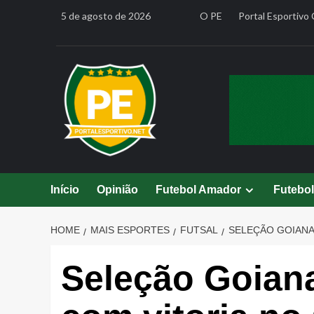
Skip
5 de agosto de 2026
O PE
Portal Esportivo 
to
content
Início
Opinião
Futebol Amador
Futebo
HOME
MAIS ESPORTES
FUTSAL
SELEÇÃO GOIANA
Seleção Goiana