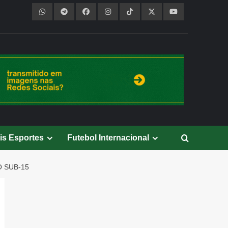
is Esportes
Futebol Internacional
 SUB-15