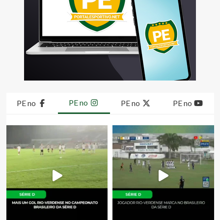
PE no
PE no
PE no
PE no