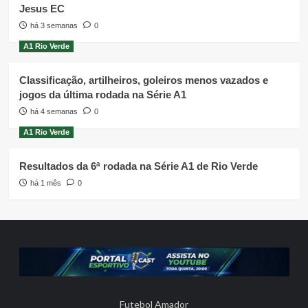
Jesus EC
há 3 semanas
0
A1 Rio Verde
Classificação, artilheiros, goleiros menos vazados e
jogos da última rodada na Série A1
há 4 semanas
0
A1 Rio Verde
Resultados da 6ª rodada na Série A1 de Rio Verde
há 1 mês
0
Futebol Amador