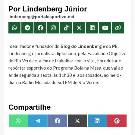
Por Lindenberg Júnior
lindenberg@portalesportivo.net
Idealizador e fundador do
Blog do Lindenberg
e do
PE
,
Lindenberg é jornalista diplomado, pela Faculdade Objetivo
de Rio Verde e, além de trabalhar com o site, é produtor e
repórter esportivo do Programa Bola na Mesa, que vai ao
ar de segunda a sexta, às 11h30 e, aos sábados, ao meio-
dia, na Rádio Morada do Sol FM de Rio Verde.
Compartilhe
Share
Share
Share
Share
Share
Share
WhatsApp
Telegram
Facebook
X
LinkedIn
Pintere
on
on
on
on
on
on
(Twitter)