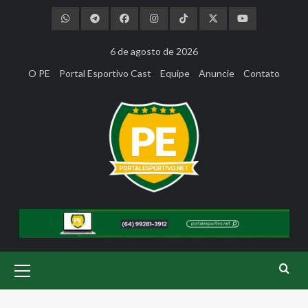
Skip
to
content
6 de agosto de 2026
O PE
Portal Esportivo Cast
Equipe
Anuncie
Contato
Primary
Menu