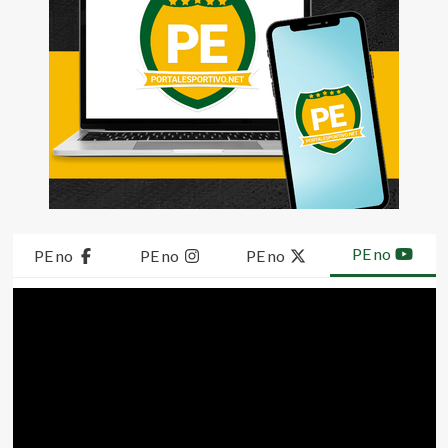
PE no
PE no
PE no
PE no