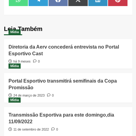
Share
Share
Share
Share
Share
Share
WhatsApp
Telegram
Facebook
X
LinkedIn
Pintere
on
on
on
on
on
on
(Twitter)
Leia Também
Mídia
Diretoria da Aerv concederá entrevista no Portal
Esportivo Cast
há 9 meses
0
Mídia
Portal Esportivo transmitirá semifinais da Copa
Promissão
24 de março de 2023
0
Mídia
Transmissão Esportiva para este domingo,dia
11/09/2022
11 de setembro de 2022
0