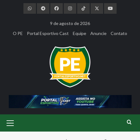
Skip
to
content
9 de agosto de 2026
O PE
Portal Esportivo Cast
Equipe
Anuncie
Contato
Primary
Menu