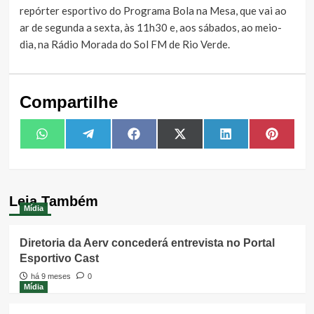
repórter esportivo do Programa Bola na Mesa, que vai ao
ar de segunda a sexta, às 11h30 e, aos sábados, ao meio-
dia, na Rádio Morada do Sol FM de Rio Verde.
Compartilhe
Share
Share
Share
Share
Share
Share
WhatsApp
Telegram
Facebook
X
LinkedIn
Pintere
on
on
on
on
on
on
(Twitter)
Leia Também
Mídia
Diretoria da Aerv concederá entrevista no Portal
Esportivo Cast
há 9 meses
0
Mídia