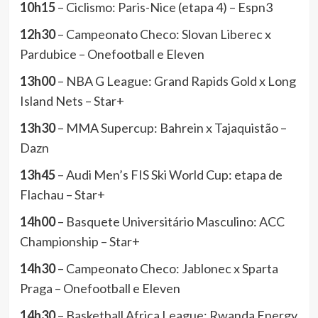
10h15
– Ciclismo: Paris-Nice (etapa 4) – Espn3
12h30
– Campeonato Checo: Slovan Liberec x
Pardubice – Onefootball e Eleven
13h00
– NBA G League: Grand Rapids Gold x Long
Island Nets – Star+
13h30
– MMA Supercup: Bahrein x Tajaquistão –
Dazn
13h45
– Audi Men’s FIS Ski World Cup: etapa de
Flachau – Star+
14h00
– Basquete Universitário Masculino: ACC
Championship – Star+
14h30
– Campeonato Checo: Jablonec x Sparta
Praga – Onefootball e Eleven
14h30
– Basketball Africa League: Rwanda Energy