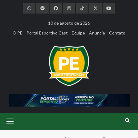
Skip
to
content
10 de agosto de 2026
O PE
Portal Esportivo Cast
Equipe
Anuncie
Contato
Primary
Menu