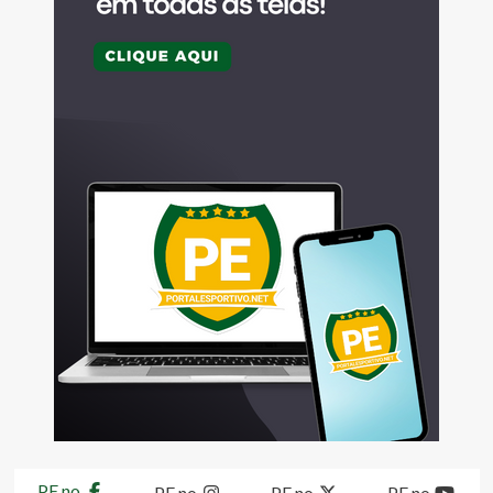
PE no
PE no
PE no
PE no