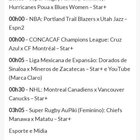
Hurricanes Poua x Blues Women – Star+
00h00
– NBA: Portland Trail Blazers x Utah Jazz –
Espn2
00h00
– CONCACAF Champions League: Cruz
Azul x CF Montréal – Star+
00h05
– Liga Mexicana de Expansão: Dorados de
Sinaloa x Mineros de Zacatecas – Star+ e YouTube
(Marca Claro)
00h30
– NHL: Montreal Canadiens x Vancouver
Canucks – Star+
03h05
– Super Rugby AuPiki (Feminino): Chiefs
Manawa x Matatu – Star+
Esporte e Mídia