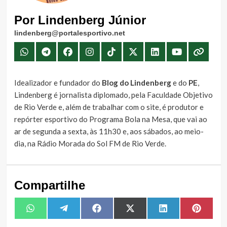
Por Lindenberg Júnior
lindenberg@portalesportivo.net
Idealizador e fundador do
Blog do Lindenberg
e do
PE
,
Lindenberg é jornalista diplomado, pela Faculdade Objetivo
de Rio Verde e, além de trabalhar com o site, é produtor e
repórter esportivo do Programa Bola na Mesa, que vai ao
ar de segunda a sexta, às 11h30 e, aos sábados, ao meio-
dia, na Rádio Morada do Sol FM de Rio Verde.
Compartilhe
Share
Share
Share
Share
Share
Share
WhatsApp
Telegram
Facebook
X
LinkedIn
Pintere
on
on
on
on
on
on
(Twitter)