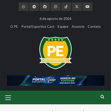
Skip
to
content
6 de agosto de 2026
O PE
Portal Esportivo Cast
Equipe
Anuncie
Contato
Primary
Menu