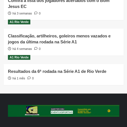
Confira a lista dos jogadores acertados com o Bom
Jesus EC
há 3 semanas
0
A1 Rio Verde
Classificação, artilheiros, goleiros menos vazados e
jogos da última rodada na Série A1
há 4 semanas
0
A1 Rio Verde
Resultados da 6ª rodada na Série A1 de Rio Verde
há 1 mês
0