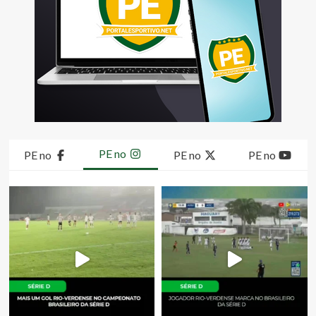
PE no
PE no
PE no
PE no