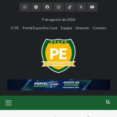
Skip
to
content
9 de agosto de 2026
O PE
Portal Esportivo Cast
Equipe
Anuncie
Contato
Primary
Menu