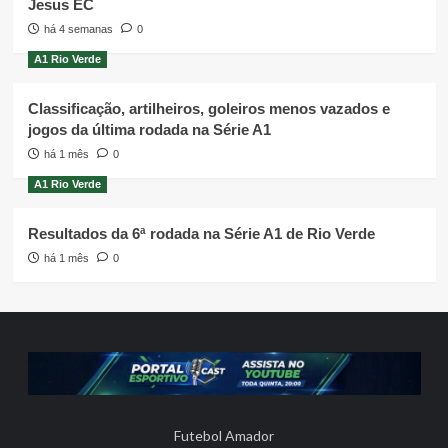
Jesus EC
há 4 semanas
0
A1 Rio Verde
Classificação, artilheiros, goleiros menos vazados e
jogos da última rodada na Série A1
há 1 mês
0
A1 Rio Verde
Resultados da 6ª rodada na Série A1 de Rio Verde
há 1 mês
0
Futebol Amador