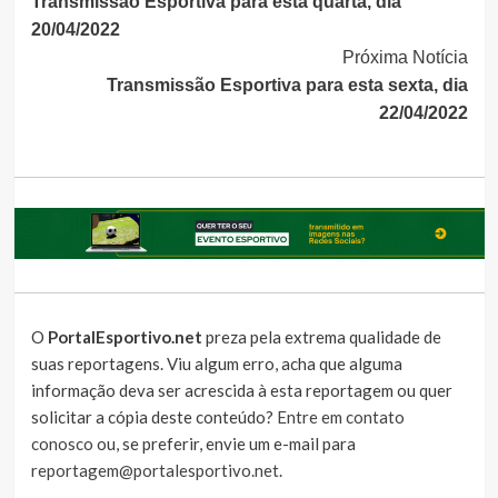
Transmissão Esportiva para esta quarta, dia
Lendo
20/04/2022
Próxima Notícia
Transmissão Esportiva para esta sexta, dia
22/04/2022
O
PortalEsportivo.net
preza pela extrema qualidade de
suas reportagens. Viu algum erro, acha que alguma
informação deva ser acrescida à esta reportagem ou quer
solicitar a cópia deste conteúdo?
Entre em contato
conosco
ou, se preferir, envie um e-mail para
reportagem@portalesportivo.net
.