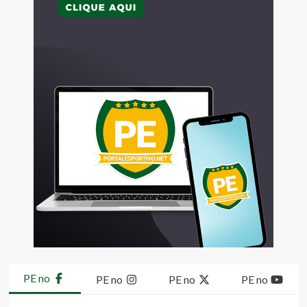
PE no
PE no
PE no
PE no