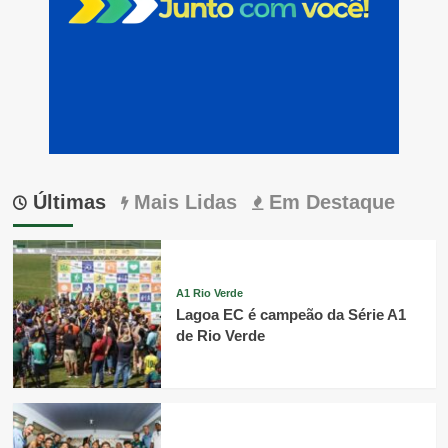
Últimas
Mais Lidas
Em Destaque
A1 Rio Verde
Lagoa EC é campeão da Série A1
de Rio Verde