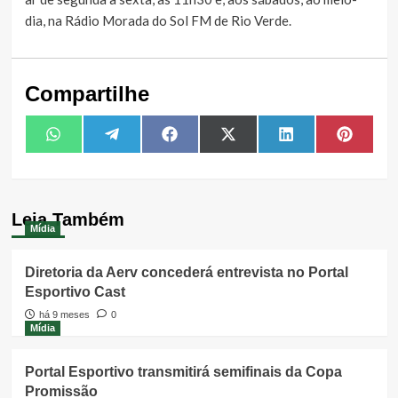
dia, na Rádio Morada do Sol FM de Rio Verde.
Compartilhe
Share
Share
Share
Share
Share
Share
WhatsApp
Telegram
Facebook
X
LinkedIn
Pintere
on
on
on
on
on
on
(Twitter)
Leia Também
Mídia
Diretoria da Aerv concederá entrevista no Portal
Esportivo Cast
há 9 meses
0
Mídia
Portal Esportivo transmitirá semifinais da Copa
Promissão