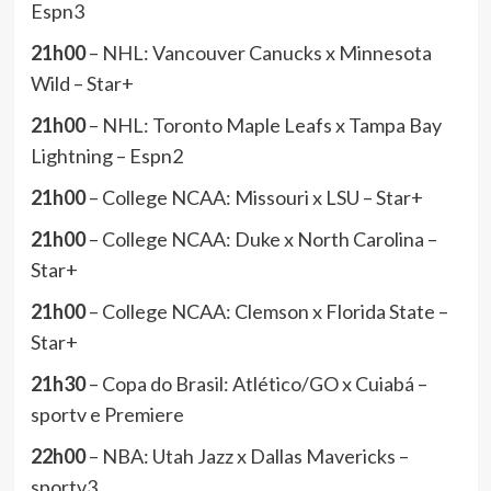
Espn3
21h00
– NHL: Vancouver Canucks x Minnesota
Wild – Star+
21h00
– NHL: Toronto Maple Leafs x Tampa Bay
Lightning – Espn2
21h00
– College NCAA: Missouri x LSU – Star+
21h00
– College NCAA: Duke x North Carolina –
Star+
21h00
– College NCAA: Clemson x Florida State –
Star+
21h30
– Copa do Brasil: Atlético/GO x Cuiabá –
sportv e Premiere
22h00
– NBA: Utah Jazz x Dallas Mavericks –
sportv3