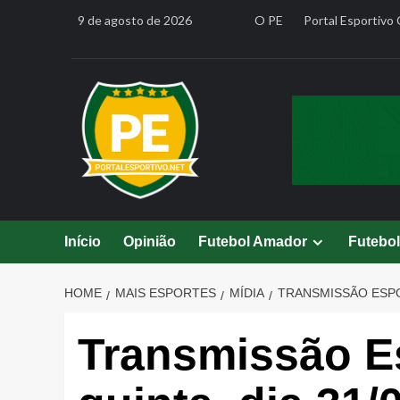
Skip
9 de agosto de 2026
O PE
Portal Esportivo 
to
content
Início
Opinião
Futebol Amador
Futebo
HOME
MAIS ESPORTES
MÍDIA
TRANSMISSÃO ESPOR
Transmissão Es