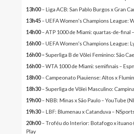
13h00
– Liga ACB: San Pablo Burgos x Gran Can
13h45
– UEFA Women’s Champions League: Wo
14h00
– ATP 1000 de Miami: quartas-de-final 
16h00
– UEFA Women’s Champions League: Ly
16h00 –
Superliga B de Vôlei Feminino: São Caet
16h00
– WTA 1000 de Miami: semifinais – Esp
18h00
– Campeonato Piauiense: Altos x Flumi
18h30
– Superliga de Vôlei Masculino: Campina
19h00
– NBB: Minas x São Paulo – YouTube (
19h30
– LBF: Blumenau x Catanduva – NSport
20h00
– Troféu do Interior: Botafogo x ituano (
Play