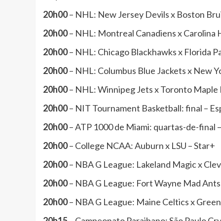
20h00
– NHL: New Jersey Devils x Boston Brui
20h00
– NHL: Montreal Canadiens x Carolina 
20h00
– NHL: Chicago Blackhawks x Florida Pa
20h00
– NHL: Columbus Blue Jackets x New Yor
20h00
– NHL: Winnipeg Jets x Toronto Maple 
20h00
– NIT Tournament Basketball: final – E
20h00
– ATP 1000 de Miami: quartas-de-final 
20h00
– College NCAA: Auburn x LSU – Star+
20h00
– NBA G League: Lakeland Magic x Clev
20h00
– NBA G League: Fort Wayne Mad Ants 
20h00
– NBA G League: Maine Celtics x Gree
20h15
– Campeonato Paraibano: São Paulo Crys