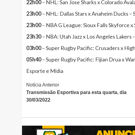
22h00
– NHL: San Jose Sharks x Colorado Aval
23h00
– NHL: Dallas Stars x Anaheim Ducks – 
23h00
– NBA G League: Sioux Falls Skyforce x 
23h30
– NBA: Utah Jazz x Los Angeles Lakers 
03h00
– Super Rugby Pacific: Crusaders x High
05h40
– Super Rugby Pacific: Fijian Drua x Wa
Esporte e Mídia
Continue
Notícia Anterior
Transmissão Esportiva para esta quarta, dia
Lendo
30/03/2022