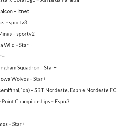
alcon – Itnet
s – sportv3
Minas – sportv2
a Wild – Star+
ar+
ingham Squadron – Star+
Iowa Wolves – Star+
semifinal, ida) – SBT Nordeste, Espn e Nordeste FC
-Point Championships – Espn3
mes – Star+