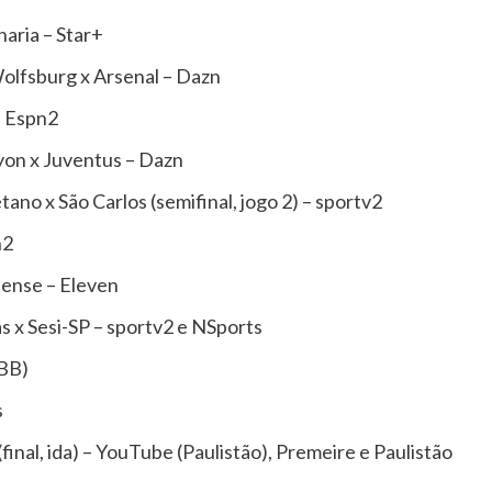
aria – Star+
lfsburg x Arsenal – Dazn
– Espn2
on x Juventus – Dazn
ano x São Carlos (semifinal, jogo 2) – sportv2
n2
nense – Eleven
s x Sesi-SP – sportv2 e NSports
NBB)
s
final, ida) – YouTube (Paulistão), Premeire e Paulistão