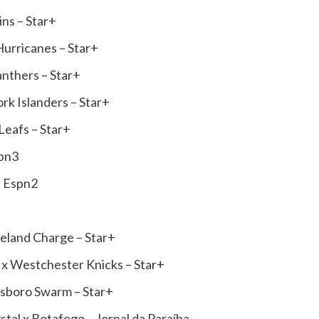
ns – Star+
Hurricanes – Star+
nthers – Star+
k Islanders – Star+
Leafs – Star+
spn3
– Espn2
eland Charge – Star+
x Westchester Knicks – Star+
nsboro Swarm – Star+
tal x Botafogo – Jornal da Paraíba