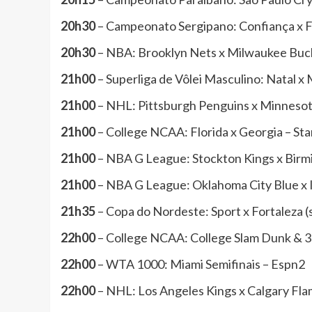
20h30
– Campeonato Sergipano: Confiança x F
20h30
– NBA: Brooklyn Nets x Milwaukee Buck
21h00
– Superliga de Vôlei Masculino: Natal x 
21h00
– NHL: Pittsburgh Penguins x Minnesot
21h00
– College NCAA: Florida x Georgia – St
21h00
– NBA G League: Stockton Kings x Birm
21h00
– NBA G League: Oklahoma City Blue x 
21h35
– Copa do Nordeste: Sport x Fortaleza (
22h00
– College NCAA: College Slam Dunk & 3
22h00
– WTA 1000: Miami Semifinais – Espn2
22h00
– NHL: Los Angeles Kings x Calgary Fla