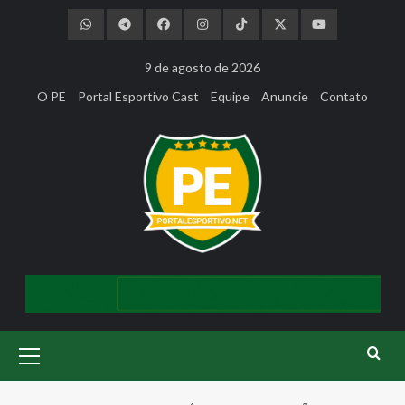
Skip
to
content
9 de agosto de 2026
O PE
Portal Esportivo Cast
Equipe
Anuncie
Contato
Primary
Menu