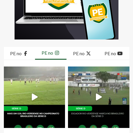
PE no
PE no
PE no
PE no