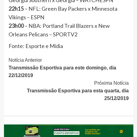
Georgia Southern x Georgia – WATCHESPN
22h15
– NFL: Green Bay Packers x Minnesota
Vikings – ESPN
23h00
– NBA: Portland Trail Blazers x New
Orleans Pelicans – SPORTV2
Fonte: Esporte e Mídia
Continue
Notícia Anterior
Transmissão Esportiva para este domingo, dia
Lendo
22/12/2019
Próxima Notícia
Transmissão Esportiva para esta quarta, dia
25/12/2019