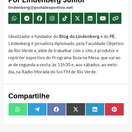
lindenberg@portalesportivo.net
Idealizador e fundador do
Blog do Lindenberg
e do
PE
,
Lindenberg é jornalista diplomado, pela Faculdade Objetivo
de Rio Verde e, além de trabalhar com o site, é produtor e
repórter esportivo do Programa Bola na Mesa, que vai ao
ar de segunda a sexta, às 11h30 e, aos sábados, ao meio-
dia, na Rádio Morada do Sol FM de Rio Verde.
Compartilhe
Share
Share
Share
Share
Share
Share
WhatsApp
Telegram
Facebook
X
LinkedIn
Pintere
on
on
on
on
on
on
(Twitter)