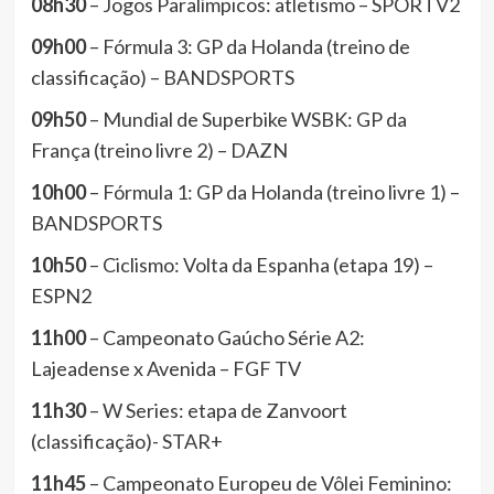
08h30
– Jogos Paralímpicos: atletismo – SPORTV2
09h00
– Fórmula 3: GP da Holanda (treino de
classificação) – BANDSPORTS
09h50
– Mundial de Superbike WSBK: GP da
França (treino livre 2) – DAZN
10h00
– Fórmula 1: GP da Holanda (treino livre 1) –
BANDSPORTS
10h50
– Ciclismo: Volta da Espanha (etapa 19) –
ESPN2
11h00
– Campeonato Gaúcho Série A2:
Lajeadense x Avenida – FGF TV
11h30
– W Series: etapa de Zanvoort
(classificação)- STAR+
11h45
– Campeonato Europeu de Vôlei Feminino: