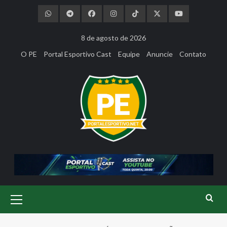
Skip
to
content
8 de agosto de 2026
O PE
Portal Esportivo Cast
Equipe
Anuncie
Contato
Primary
Menu