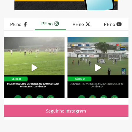
PE no
PE no
PE no
PE no
Seguir no Instagram