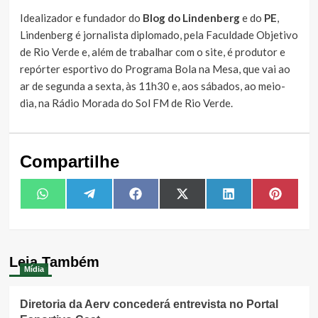
Idealizador e fundador do
Blog do Lindenberg
e do
PE
,
Lindenberg é jornalista diplomado, pela Faculdade Objetivo
de Rio Verde e, além de trabalhar com o site, é produtor e
repórter esportivo do Programa Bola na Mesa, que vai ao
ar de segunda a sexta, às 11h30 e, aos sábados, ao meio-
dia, na Rádio Morada do Sol FM de Rio Verde.
Compartilhe
Share
Share
Share
Share
Share
Share
WhatsApp
Telegram
Facebook
X
LinkedIn
Pintere
on
on
on
on
on
on
(Twitter)
Leia Também
Mídia
Diretoria da Aerv concederá entrevista no Portal