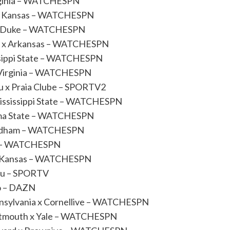
Virginia – WATCHESPN
te x Kansas – WATCHESPN
te x Duke – WATCHESPN
ama x Arkansas – WATCHESPN
sissippi State – WATCHESPN
 x Virginia – WATCHESPN
uru x Praia Clube – SPORTV2
 Mississippi State – WATCHESPN
homa State – WATCHESPN
 Fordham – WATCHESPN
xas – WATCHESPN
e x Kansas – WATCHESPN
ngu – SPORTV
no – DAZN
nnsylvania x Cornellive – WATCHESPN
artmouth x Yale – WATCHESPN