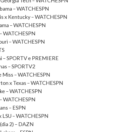
ch x Georgia Tech – WATCHESPN
 Alabama – WATCHESPN
linois x Kentucky – WATCHESPN
Alabama – WATCHESPN
LSU – WATCHESPN
issouri – WATCHESPN
TS
rani – SPORTV e PREMIERE
Minas – SPORTV2
 Ole Miss – WATCHESPN
llerton x Texas – WATCHESPN
x Duke – WATCHESPN
sas – WATCHESPN
cans – ESPN
ll x LSU – WATCHESPN
l (dia 2) – DAZN