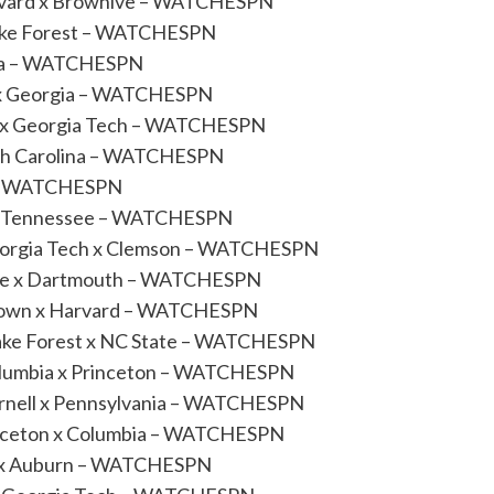
arvard x Brownive – WATCHESPN
x Wake Forest – WATCHESPN
orida – WATCHESPN
na x Georgia – WATCHESPN
ege x Georgia Tech – WATCHESPN
North Carolina – WATCHESPN
da – WATCHESPN
te x Tennessee – WATCHESPN
Georgia Tech x Clemson – WATCHESPN
Yale x Dartmouth – WATCHESPN
 Brown x Harvard – WATCHESPN
Wake Forest x NC State – WATCHESPN
Columbia x Princeton – WATCHESPN
Cornell x Pennsylvania – WATCHESPN
rinceton x Columbia – WATCHESPN
ate x Auburn – WATCHESPN