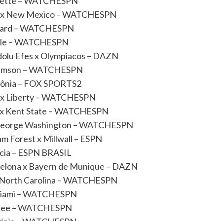
fayette – WATCHESPN
hern x New Mexico – WATCHESPN
Howard – WATCHESPN
isville – WATCHESPN
dolu Efes x Olympiacos – DAZN
x Clemson – WATCHESPN
lônia – FOX SPORTS2
rn x Liberty – WATCHESPN
bb x Kent State – WATCHESPN
x George Washington – WATCHESPN
m Forest x Millwall – ESPN
ncia – ESPN BRASIL
rcelona x Bayern de Munique – DAZN
 x North Carolina – WATCHESPN
x Miami – WATCHESPN
nessee – WATCHESPN