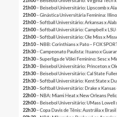
21h00
– Beisebol Universitário: Virginia Te
21h00
– Beisebol Universitário: Lipscomb x
21h00
– Ginástica Universitária Feminina: Il
21h00
– Softball Universitário: Arkansas x 
21h00
– Softball Universitário: Campbell x 
21h00
– Softball Universitário: Ole Miss x M
21h10
– NBB: Corinthians x Pato – FOX SPOR
21h30
– Campeonato Paulista: Ituano x Gua
21h30
– Superliga de Vôlei Feminino: Sesc x 
21h30
– Beisebol Universitário: Princeton x
21h30
– Beisebol Universitário: Cal State Fu
21h30
– Softball Universitário: Kent State 
21h30
– Softball Universitário: Drake x Kan
22h00
– NBA: Miami Heat x New Orleans Peli
22h00
– Beisebol Universitário: UMass Lowe
22h30
– Copa Davis de Tênis: Austrália x Brasi