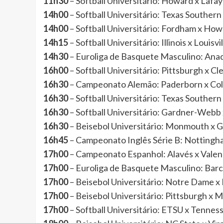
11h30
– Softball Universitário: Howard x La
14h00
– Softball Universitário: Texas Sout
14h00
– Softball Universitário: Fordham x 
14h15
– Softball Universitário: Illinois x Lou
14h30
– Euroliga de Basquete Masculino: Ana
16h00
– Softball Universitário: Pittsburgh 
16h30
– Campeonato Alemão: Paderborn x Co
16h30
– Softball Universitário: Texas Southe
16h30
– Softball Universitário: Gardner-We
16h30
– Beisebol Universitário: Monmouth 
16h45
– Campeonato Inglês Série B: Nottingha
17h00
– Campeonato Espanhol: Alavés x Vale
17h00
– Euroliga de Basquete Masculino: Ba
17h00
– Beisebol Universitário: Notre Dame
17h00
– Beisebol Universitário: Pittsburgh 
17h00
– Softball Universitário: ETSU x Ten