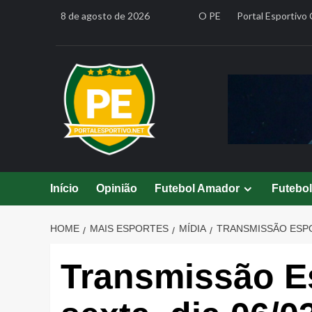
Skip
8 de agosto de 2026
O PE
Portal Esportivo 
to
content
Início
Opinião
Futebol Amador
Futebo
HOME
MAIS ESPORTES
MÍDIA
TRANSMISSÃO ESPOR
Transmissão Es