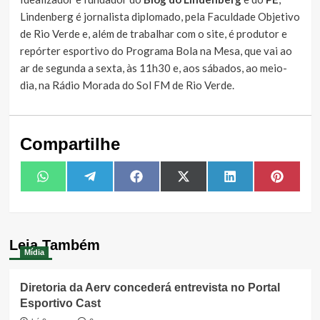
Lindenberg é jornalista diplomado, pela Faculdade Objetivo
de Rio Verde e, além de trabalhar com o site, é produtor e
repórter esportivo do Programa Bola na Mesa, que vai ao
ar de segunda a sexta, às 11h30 e, aos sábados, ao meio-
dia, na Rádio Morada do Sol FM de Rio Verde.
Compartilhe
Share
Share
Share
Share
Share
Share
WhatsApp
Telegram
Facebook
X
LinkedIn
Pintere
on
on
on
on
on
on
(Twitter)
Leia Também
Mídia
Diretoria da Aerv concederá entrevista no Portal
Esportivo Cast