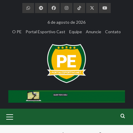
Skip
to
content
6 de agosto de 2026
O PE
Portal Esportivo Cast
Equipe
Anuncie
Contato
Primary
Menu