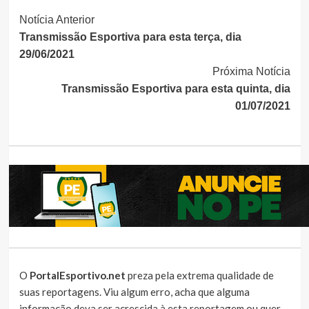
Continue
Notícia Anterior
Transmissão Esportiva para esta terça, dia
Lendo
29/06/2021
Próxima Notícia
Transmissão Esportiva para esta quinta, dia
01/07/2021
O
PortalEsportivo.net
preza pela extrema qualidade de
suas reportagens. Viu algum erro, acha que alguma
informação deva ser acrescida à esta reportagem ou quer