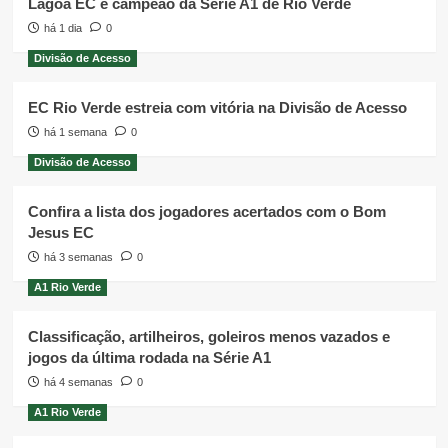
Lagoa EC é campeão da Série A1 de Rio Verde
há 1 dia
0
Divisão de Acesso
EC Rio Verde estreia com vitória na Divisão de Acesso
há 1 semana
0
Divisão de Acesso
Confira a lista dos jogadores acertados com o Bom
Jesus EC
há 3 semanas
0
A1 Rio Verde
Classificação, artilheiros, goleiros menos vazados e
jogos da última rodada na Série A1
há 4 semanas
0
A1 Rio Verde