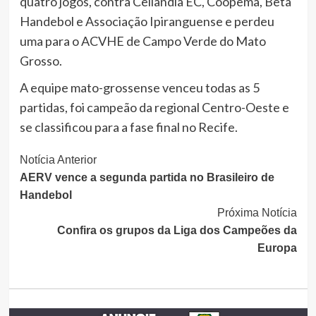
quatro jogos, contra Ceilândia EC, Coopema, Beta
Handebol e Associação Ipiranguense e perdeu
uma para o ACVHE de Campo Verde do Mato
Grosso.
A equipe mato-grossense venceu todas as 5
partidas, foi campeão da regional Centro-Oeste e
se classificou para a fase final no Recife.
Continue
Notícia Anterior
AERV vence a segunda partida no Brasileiro de
Lendo
Handebol
Próxima Notícia
Confira os grupos da Liga dos Campeões da
Europa