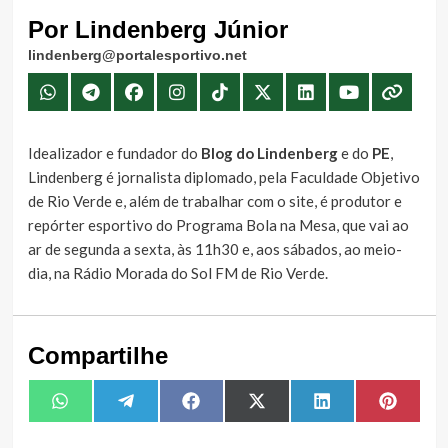
Por Lindenberg Júnior
lindenberg@portalesportivo.net
Idealizador e fundador do
Blog do Lindenberg
e do
PE
,
Lindenberg é jornalista diplomado, pela Faculdade Objetivo
de Rio Verde e, além de trabalhar com o site, é produtor e
repórter esportivo do Programa Bola na Mesa, que vai ao
ar de segunda a sexta, às 11h30 e, aos sábados, ao meio-
dia, na Rádio Morada do Sol FM de Rio Verde.
Compartilhe
Share
Share
Share
Share
Share
Share
WhatsApp
Telegram
Facebook
X
LinkedIn
Pintere
on
on
on
on
on
on
(Twitter)