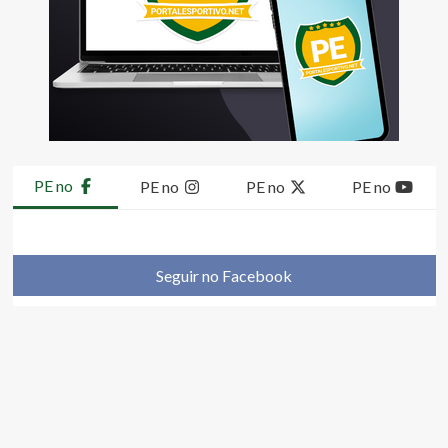
PE no
PE no
PE no
PE no
Seguir no Facebook