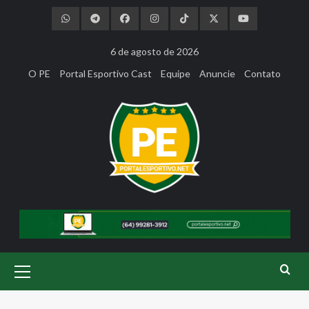
Skip
to
content
6 de agosto de 2026
O PE
Portal Esportivo Cast
Equipe
Anuncie
Contato
Primary
Menu