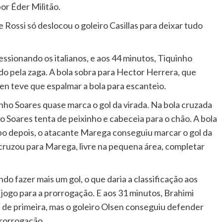
or Éder Militão.
Rossi só deslocou o goleiro Casillas para deixar tudo
sionando os italianos, e aos 44 minutos, Tiquinho
o pela zaga. A bola sobra para Hector Herrera, que
sen teve que espalmar a bola para escanteio.
nho Soares quase marca o gol da virada. Na bola cruzada
no Soares tenta de peixinho e cabeceia para o chão. A bola
po depois, o atacante Marega conseguiu marcar o gol da
 cruzou para Marega, livre na pequena área, completar
do fazer mais um gol, o que daria a classificação aos
o jogo para a prorrogação. E aos 31 minutos, Brahimi
 de primeira, mas o goleiro Olsen conseguiu defender
prorrogação.