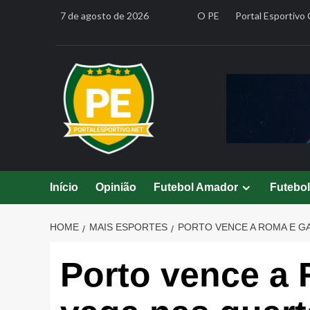
Skip
7 de agosto de 2026
O PE
Portal Esportivo 
to
content
Início
Opinião
Futebol Amador
Futebo
HOME
MAIS ESPORTES
PORTO VENCE A ROMA E GA
Porto vence a 