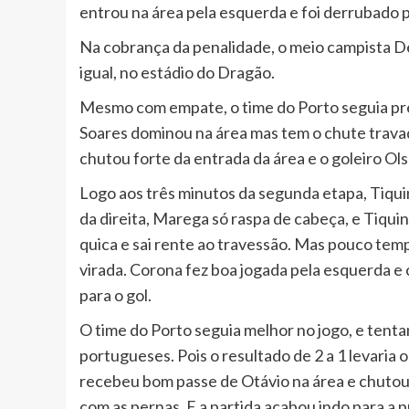
entrou na área pela esquerda e foi derrubado p
Na cobrança da penalidade, o meio campista De 
igual, no estádio do Dragão.
Mesmo com empate, o time do Porto seguia pres
Soares dominou na área mas tem o chute travad
chutou forte da entrada da área e o goleiro Ol
Logo aos três minutos da segunda etapa, Tiqui
da direita, Marega só raspa de cabeça, e Tiqui
quica e sai rente ao travessão. Mas pouco tem
virada. Corona fez boa jogada pela esquerda e
para o gol.
O time do Porto seguia melhor no jogo, e tentan
portugueses. Pois o resultado de 2 a 1 levaria 
recebeu bom passe de Otávio na área e chutou
com as pernas. E a partida acabou indo para a 