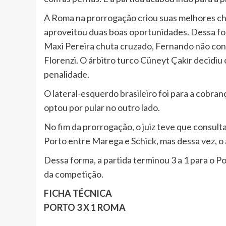
A Roma na prorrogação criou suas melhores ch
aproveitou duas boas oportunidades. Dessa for
Maxi Pereira chuta cruzado, Fernando não cons
Florenzi. O árbitro turco Cüneyt Çakιr decidiu
penalidade.
O lateral-esquerdo brasileiro foi para a cobran
optou por pular no outro lado.
No fim da prorrogação, o juiz teve que consul
Porto entre Marega e Schick, mas dessa vez, o 
Dessa forma, a partida terminou 3 a 1 para o Por
da competição.
FICHA TÉCNICA
PORTO 3 X 1 ROMA