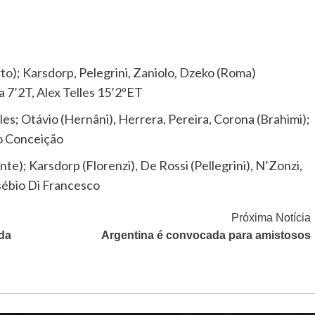
to); Karsdorp, Pelegrini, Zaniolo, Dzeko (Roma)
a 7’2T, Alex Telles 15’2ºET
elles; Otávio (Hernâni), Herrera, Pereira, Corona (Brahimi);
o Conceição
e); Karsdorp (Florenzi), De Rossi (Pellegrini), N’Zonzi,
ébio Di Francesco
Próxima Notícia
da
Argentina é convocada para amistosos