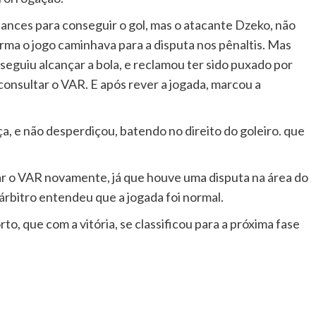
ances para conseguir o gol, mas o atacante Dzeko, não
ma o jogo caminhava para a disputa nos pênaltis. Mas
eguiu alcançar a bola, e reclamou ter sido puxado por
 consultar o VAR. E após rever a jogada, marcou a
ça, e não desperdiçou, batendo no direito do goleiro. que
tar o VAR novamente, já que houve uma disputa na área do
árbitro entendeu que a jogada foi normal.
to, que com a vitória, se classificou para a próxima fase