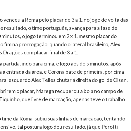
 venceu a Roma pelo placar de 3 a 1, no jogo de volta das
e resultado, o time português, avança para a fase de
 minutos, o jogo terminou em 2 x 1, mesmo placar do
no fim na prorrogação, quando o lateral brasileiro, Alex
s Dragões com placar final de 3 a 1.
a partida, indo para cima, e logo aos dois minutos, após
 a entrada da área, e Corona bate de primeira, por cima
teral esquerdo Alex Telles chutar á direita do gol de Olsen.
brirem o placar, Marega recuperou a bola no campo de
 Tiquinho, que livre de marcação, apenas teve o trabalho
o time da Roma, subiu suas linhas de marcação, tentando
nsivo, tal postura logo deu resultado, já que Perotti