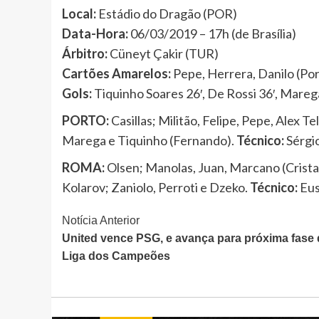
Local:
Estádio do Dragão (POR)
Data-Hora:
06/03/2019 – 17h (de Brasília)
Árbitro:
Cüneyt Çakir (TUR)
Cartões Amarelos:
Pepe, Herrera, Danilo (Por
Gols:
Tiquinho Soares 26′, De Rossi 36′, Mareg
PORTO:
Casillas; Militão, Felipe, Pepe, Alex T
Marega e Tiquinho (Fernando).
Técnico:
Sérgi
ROMA:
Olsen; Manolas, Juan, Marcano (Cristant
Kolarov; Zaniolo, Perroti e Dzeko.
Técnico:
Eus
Continue
Notícia Anterior
United vence PSG, e avança para próxima fase 
Lendo
Liga dos Campeões