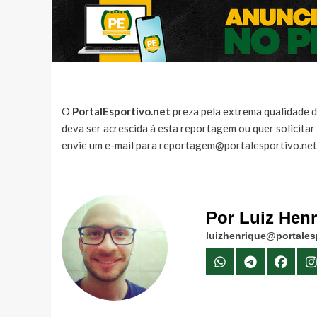
O
PortalEsportivo.net
preza pela extrema qualidade d
deva ser acrescida à esta reportagem ou quer solicita
envie um e-mail para
reportagem@portalesportivo.net
Por Luiz Hen
luizhenrique@portales