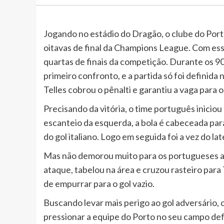
Jogando no estádio do Dragão, o clube do Porto
oitavas de final da Champions League. Com ess
quartas de finais da competição. Durante os 90
primeiro confronto, e a partida só foi definida 
Telles cobrou o pênalti e garantiu a vaga para o
Precisando da vitória, o time português iniciou 
escanteio da esquerda, a bola é cabeceada para
do gol italiano. Logo em seguida foi a vez do la
Mas não demorou muito para os portugueses a
ataque, tabelou na área e cruzou rasteiro para
de empurrar para o gol vazio.
Buscando levar mais perigo ao gol adversário, 
pressionar a equipe do Porto no seu campo defe