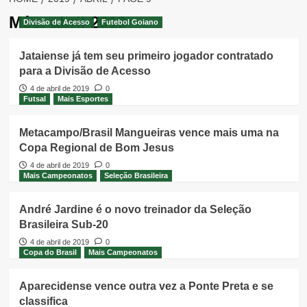
Mês:
abril 2019
Divisão de Acesso
Futebol Goiano
Jataiense já tem seu primeiro jogador contratado
para a Divisão de Acesso
4 de abril de 2019
0
Futsal
Mais Esportes
Metacampo/Brasil Mangueiras vence mais uma na
Copa Regional de Bom Jesus
4 de abril de 2019
0
Mais Campeonatos
Seleção Brasileira
André Jardine é o novo treinador da Seleção
Brasileira Sub-20
4 de abril de 2019
0
Copa do Brasil
Mais Campeonatos
Aparecidense vence outra vez a Ponte Preta e se
classifica