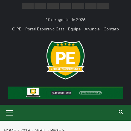
Skip
to
content
10 de agosto de 2026
O PE
Portal Esportivo Cast
Equipe
Anuncie
Contato
Primary
Menu
HOME
2019
ABRIL
PAGE 9