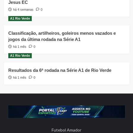
Jesus EC
há 4 semanas
0
A1 Rio Verde
Classificação, artilheiros, goleiros menos vazados e
jogos da última rodada na Série A1
há 1 mês
0
A1 Rio Verde
Resultados da 6ª rodada na Série A1 de Rio Verde
há 1 mês
0
Futebol Amador