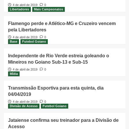
4 de abril de 2019
0
Libertadores
Mais Campeonatos
Flamengo perde e Atlético-MG e Cruzeiro vencem
pela Libertadores
4 de abril de 2019
0
Base
Futebol Goiano
Independente de Rio Verde estreia goleando o
Mineiros no Goiano Sub-13 e Sub-15
4 de abril de 2019
0
Mídia
Transmissão Esportiva para esta quinta, dia
04/04/2019
4 de abril de 2019
0
Divisão de Acesso
Futebol Goiano
Jataiense confirma seu treinador para a Divisão de
Acesso