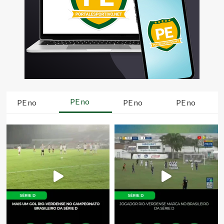
PE no
PE no
PE no
PE no