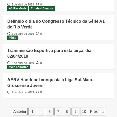
3 de abril de 2019
0
A1 Rio Verde
Futebol Amador
Definido o dia do Congresso Técnico da Série A1
de Rio Verde
2 de abril de 2019
0
Mídia
Transmissão Esportiva para esta terça, dia
02/04/2019
2 de abril de 2019
0
Mais Esportes
AERV Handebol conquista a Liga Sul-Mato-
Grossense Juvenil
1 de abril de 2019
0
Paginação
…
9
Anterior
1
6
7
8
10
Próxima