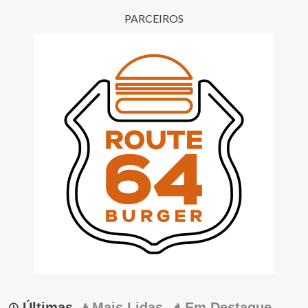
de
PARCEIROS
posts
Últimas
Mais Lidas
Em Destaque