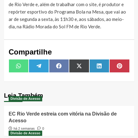
de Rio Verde e, além de trabalhar com o site, é produtor e
repórter esportivo do Programa Bola na Mesa, que vai ao
ar de segunda a sexta, às 11h30 e, aos sábados, ao meio-
dia, na Rádio Morada do Sol FM de Rio Verde.
Compartilhe
Share
Share
Share
Share
Share
Share
WhatsApp
Telegram
Facebook
X
LinkedIn
Pintere
on
on
on
on
on
on
(Twitter)
Leia Também
Divisão de Acesso
EC Rio Verde estreia com vitória na Divisão de
Acesso
há 2 semanas
0
Divisão de Acesso