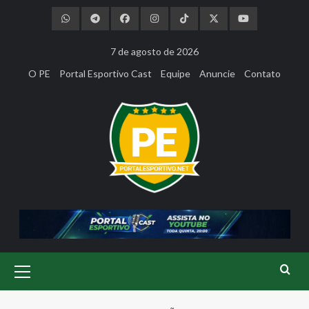
Skip
to
content
7 de agosto de 2026
O PE
Portal Esportivo Cast
Equipe
Anuncie
Contato
Primary
Menu