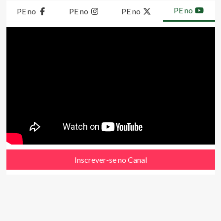
PE no
PE no
PE no
PE no
Inscrever-se no Canal