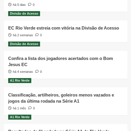
há 5 dias
0
Divisão de Acesso
EC Rio Verde estreia com vitória na Divisão de Acesso
há 2 semanas
0
Divisão de Acesso
Confira a lista dos jogadores acertados com o Bom
Jesus EC
há 4 semanas
0
A1 Rio Verde
Classificação, artilheiros, goleiros menos vazados e
jogos da última rodada na Série A1
há 1 mês
0
A1 Rio Verde