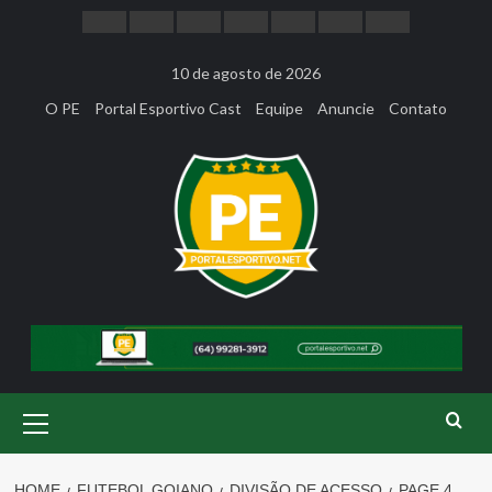
Skip
to
content
10 de agosto de 2026
O PE
Portal Esportivo Cast
Equipe
Anuncie
Contato
Primary
Menu
HOME
FUTEBOL GOIANO
DIVISÃO DE ACESSO
PAGE 4