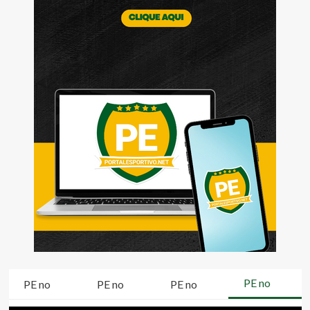
PE no
PE no
PE no
PE no